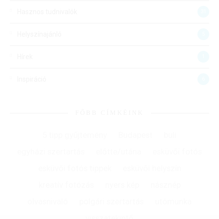
Hasznos tudnivalók
31
Helyszínajánló
5
Hírek
1
Inspiráció
6
FŐBB CÍMKÉINK
5 tipp gyűjtemény
Budapest
buli
egyházi szertartás
előtte/utána
esküvői fotós
esküvői fotós tippek
esküvői helyszín
kreatív fotózás
nyers kép
násznép
olvasnivaló
polgári szertartás
utómunka
visszatekintő