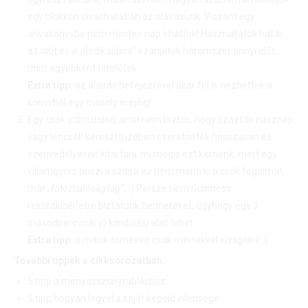
egy blokkon olvashatatlan az aláírásunk. Viszont egy
anyakönyvbe nem minden nap írhattok! Használjátok hát ki
az időt és a „dedikálásra” szánjatok háromszor annyi időt,
mint egyébként tennétek.
Extra tipp:
az aláírás befejeztével akár fel is nézhettek a
könyvből egy mosoly erejéig!
Egy csók intim dolog, amit nem biztos, hogy százfős násznép
vagy lencsék kereszttüzében szeretnétek hosszasan és
szenvedélyesen kitartani, mi mégis ezt kérnénk, mert egy
villámgyors puszi a szájra az nem meríti ki a csók fogalmát,
már
„fotózhatóságilag”.
:) Persze nem Guinness
rekordkísérletre biztatunk benneteket, úgyhogy egy 3
másodperc már jó kiindulási alap lehet.
Extra tipp:
a másik töméseit csak mértékkel vizsgálni! :)
További tippek a cikksorozatban:
5 tipp a menyasszonyrabláshoz
5 tipp hogyan legyél a saját képeid ellensége