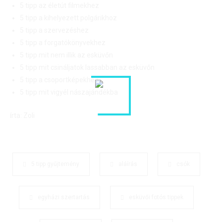
5 tipp az életút filmekhez
5 tipp a kihelyezett polgárikhoz
5 tipp a szervezéshez
5 tipp a forgatókönyvekhez
5 tipp mit nem illik az esküvőn
5 tipp mit csináljatok lassabban az esküvőn
5 tipp a csoportképekhez
5 tipp mit vigyél nászajándékba
írta: Zoli
5 tipp gyűjtemény
aláírás
csók
egyházi szertartás
esküvői fotós tippek