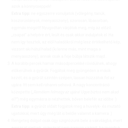
azok a könnycseppek!
Extra tipp:
ne egyszerre vonuljatok (vőlegény, tanúk,
koszorúslányok, menyasszony), szorosan, libasorban,
egymás mögött! Nyugodtan várjátok meg, míg az előző
„csapat” a helyére ért, leült és csak akkor induljatok el. Ha
nem így tesztek, az elől haladókról még lesz értékelhető kép,
viszont aki hátul halad (ki lenne más, mint maga a
menyasszony), annak csak a feje búbja látszik majd…
A korábbi percek hamar másodpercekké rövidülnek, ahogy
előkerülnek a gyűrűk. Fogjátok meg gyöngéden a másik
kezét, és a gyűrűt szintén szépen, lassan húzzátok fel az
ujjára. Itt sem kell rohanni sehová. A nagy koncentráció
közepette (
„Remélem felmegy az ujjára! Ugye biztos nem akad
el?”
) még egymásra is nézhettek, bőven belefér az időbe :)
Extra tipp:
a gyűrűt oldalt fogjátok meg a hüvelyk- és mutató
ujjatokkal, mert úgy még lát is belőle valamit a kamera :)
Rengeteg dolgot csak úgy szignózunk bele a vakvilágba, mert
egyrészt sietünk, másrészt nem nagyon számít, ha mondjuk