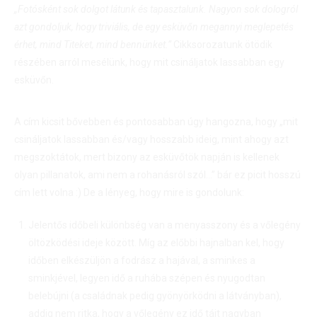
„Fotósként sok dolgot látunk és tapasztalunk. Nagyon sok dologról
azt gondoljuk, hogy triviális, de egy esküvőn megannyi meglepetés
érhet, mind Titeket, mind bennünket.”
Cikksorozatunk ötödik
részében arról mesélünk, hogy mit csináljatok lassabban egy
esküvőn.
A cím kicsit bővebben és pontosabban úgy hangozna, hogy „mit
csináljatok lassabban és/vagy hosszabb ideig, mint ahogy azt
megszoktátok, mert bizony az esküvőtök napján is kellenek
olyan pillanatok, ami nem a rohanásról szól…” bár ez picit hosszú
cím lett volna :) De a lényeg, hogy mire is gondolunk:
Jelentős időbeli különbség van a menyasszony és a vőlegény
öltözködési ideje között. Míg az előbbi hajnalban kel, hogy
időben elkészüljön a fodrász a hajával, a sminkes a
sminkjével, legyen idő a ruhába szépen és nyugodtan
belebújni (a családnak pedig gyönyörködni a látványban),
addig nem ritka, hogy a vőlegény ez idő tájt nagyban