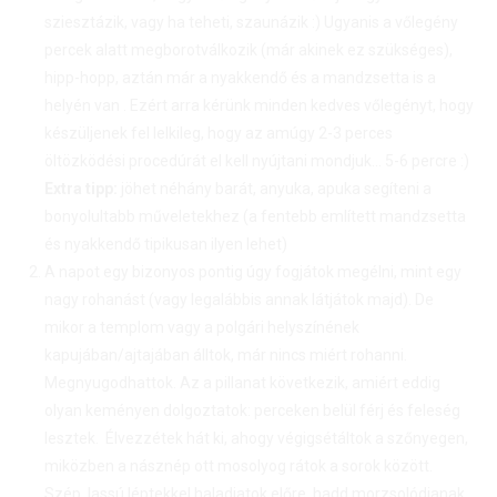
sziesztázik, vagy ha teheti, szaunázik :) Ugyanis a vőlegény
percek alatt megborotválkozik (már akinek ez szükséges),
hipp-hopp, aztán már a nyakkendő és a mandzsetta is a
helyén van . Ezért arra kérünk minden kedves vőlegényt, hogy
készüljenek fel lelkileg, hogy az amúgy 2-3 perces
öltözködési procedúrát el kell nyújtani mondjuk… 5-6 percre :)
Extra tipp:
jöhet néhány barát, anyuka, apuka segíteni a
bonyolultabb műveletekhez (a fentebb említett mandzsetta
és nyakkendő tipikusan ilyen lehet)
A napot egy bizonyos pontig úgy fogjátok megélni, mint egy
nagy rohanást (vagy legalábbis annak látjátok majd). De
mikor a templom vagy a polgári helyszínének
kapujában/ajtajában álltok, már nincs miért rohanni.
Megnyugodhattok. Az a pillanat következik, amiért eddig
olyan keményen dolgoztatok: perceken belül férj és feleség
lesztek. Élvezzétek hát ki, ahogy végigsétáltok a szőnyegen,
miközben a násznép ott mosolyog rátok a sorok között.
Szép, lassú léptekkel haladjatok előre, hadd morzsolódjanak