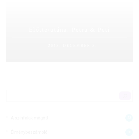
Előtte/utána: Petra & Peti
2013. DECEMBER 3.
A színfalak mögött
23
Élménybeszámoló
26