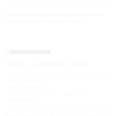
A helyzet az, hogy május és szeptember között a szombatok
száma eléggé véges. Innen indulunk.
(tovább…)
11
Számít-e az utómunka? Naná!
JAN
2022. JANUÁR 11.
A SZÍNFALAK MÖGÖTT
·
HASZNOS
TUDNIVALÓK