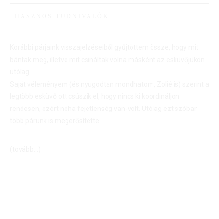
HASZNOS TUDNIVALÓK
Korábbi párjaink visszajelzéseiből gyűjtöttem össze, hogy mit
bántak meg, illetve mit csináltak volna másként az esküvőjükön
utólag.
Saját véleményem (és nyugodtan mondhatom, Zolié is) szerint a
legtöbb esküvő ott csúszik el, hogy nincs ki koordináljon
rendesen, ezért néha fejetlenség van-volt. Utólag ezt szóban
több párunk is megerősítette.
(tovább…)