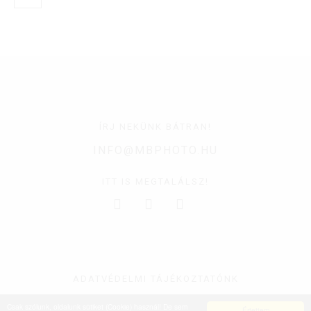
ÍRJ NEKÜNK BÁTRAN!
INFO@MBPHOTO.HU
ITT IS MEGTALÁLSZ!
ADATVÉDELMI TÁJÉKOZTATÓNK
MBPHOTO © 2011-2022 | MINDEN JOG FENNTARTVA!
Csak szólunk, oldalunk sütiket (Cookie) használ! De sem
Értettem