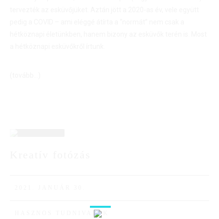
tervezték az esküvőjüket. Aztán jött a 2020-as év, vele együtt
pedig a COVID – ami eléggé átírta a “normát” nem csak a
hétköznapi életünkben, hanem bizony az esküvők terén is. Most
a hétköznapi esküvőkről írtunk.
(tovább…)
30
Kreatív fotózás
JAN
2021. JANUÁR 30.
HASZNOS TUDNIVALÓK