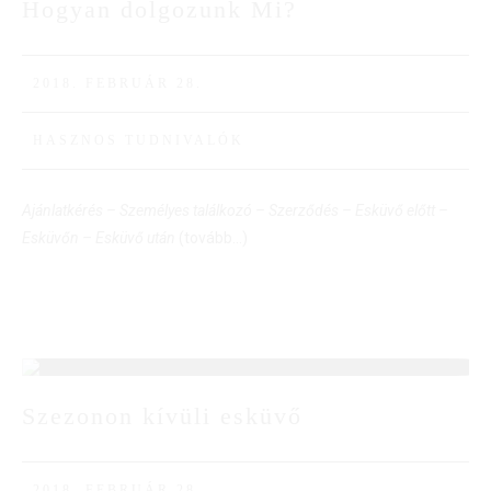
Hogyan dolgozunk Mi?
28
FEBR
2018. FEBRUÁR 28.
HASZNOS TUDNIVALÓK
Ajánlatkérés – Személyes találkozó – Szerződés – Esküvő előtt –
Esküvőn – Esküvő után
(tovább…)
28
Szezonon kívüli esküvő
FEBR
2018. FEBRUÁR 28.