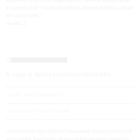
ez az első „profi” fotózkodása. Ehhez szeretnénk néhány ötletet
és tanácsot adni. :)
(tovább…)
27
5 tipp a menyasszonyrabláshoz
SZEPT
2021. SZEPTEMBER 27.
HASZNOS TUDNIVALÓK
„Fotósként sok dolgot látunk és tapasztalunk. Nagyon sok dologról
azt gondoljuk, hogy triviális, de egy esküvőn megannyi meglepetés