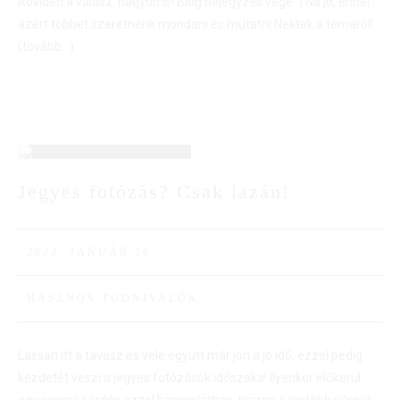
Röviden a válasz: nagyon is! Blog bejegyzés vége :) Na jó, ennél
azért többet szeretnénk mondani és mutatni Nektek a témáról!
(tovább…)
10
Jegyes fotózás? Csak lazán!
JAN
2022. JANUÁR 10.
HASZNOS TUDNIVALÓK
Lassan itt a tavasz és vele együtt már jön a jó idő, ezzel pedig
kezdetét veszi a jegyes fotózások időszaka! Ilyenkor előkerül
egy csomó kérdés ezzel kapcsolatban, hiszen a legtöbb párnak