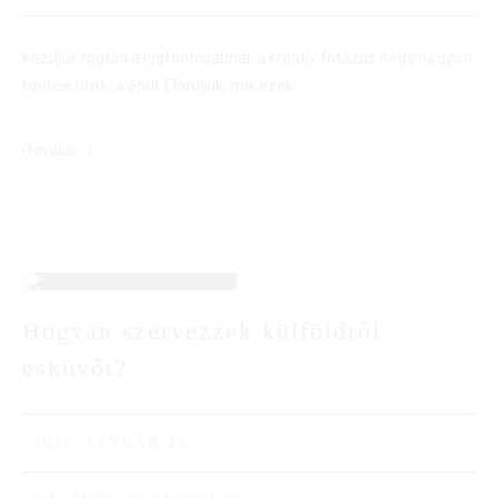
Kezdjük rögtön a legfontosabbal: a kreatív fotózás
négy nagyon
fontos titokra
épül. Eláruljuk, mik ezek!
(tovább…)
22
Hogyan szervezzek külföldről
esküvőt?
JAN
2021. JANUÁR 22.