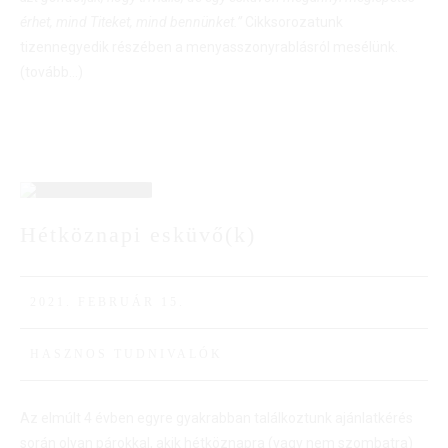
érhet, mind Titeket, mind bennünket.”
Cikksorozatunk
tizennegyedik részében a menyasszonyrablásról mesélünk.
(tovább…)
15
Hétköznapi esküvő(k)
FEBR
2021. FEBRUÁR 15.
HASZNOS TUDNIVALÓK
Az elmúlt 4 évben egyre gyakrabban találkoztunk ajánlatkérés
során olyan párokkal, akik hétköznapra (vagy nem szombatra)