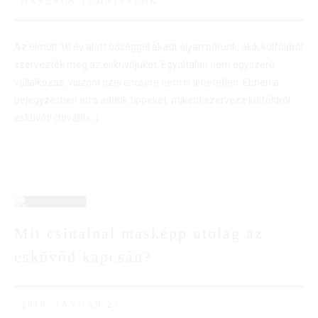
HASZNOS TUDNIVALÓK
Az elmúlt 10 év alatt bőséggel akadt olyan párunk, akik külföldről
szervezték meg az esküvőjüket. Egyáltalán nem egyszerű
vállalkozás, viszont szerencsére nem is lehetetlen. Ebben a
bejegyzésben arra adunk tippeket, miként szervezz külföldről
esküvőt!
(tovább…)
23
Mit csinálnál másképp utólag az
esküvőd kapcsán?
JAN
2019. JANUÁR 23.