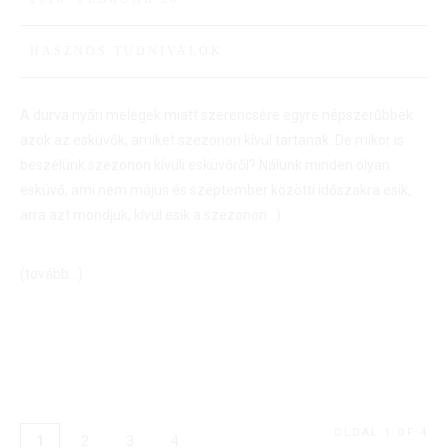
HASZNOS TUDNIVALÓK
A durva nyári melegek miatt szerencsére egyre népszerűbbek
azok az esküvők, amiket szezonon kívül tartanak. De mikor is
beszélünk szezonon kívüli esküvőről? Nálunk minden olyan
esküvő, ami nem május és szeptember közötti időszakra esik,
arra azt mondjuk, kívül esik a szezonon. :)
(tovább…)
OLDAL 1 OF 4
1
2
3
4