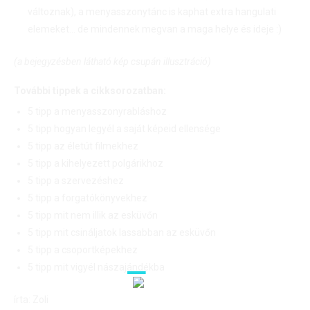
változnak), a menyasszonytánc is kaphat extra hangulati
elemeket… de mindennek megvan a maga helye és ideje :)
(a bejegyzésben látható kép csupán illusztráció)
További tippek a cikksorozatban:
5 tipp a menyasszonyrabláshoz
5 tipp hogyan legyél a saját képeid ellensége
5 tipp az életút filmekhez
5 tipp a kihelyezett polgárikhoz
5 tipp a szervezéshez
5 tipp a forgatókönyvekhez
5 tipp mit nem illik az esküvőn
5 tipp mit csináljatok lassabban az esküvőn
5 tipp a csoportképekhez
5 tipp mit vigyél nászajándékba
írta: Zoli