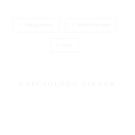
5 tipp gyűjtemény
esküvői fotós tippek
vőfély
KAPCSOLÓDÓ CIKKEK