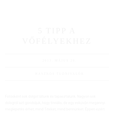
Bemutatkozás
Galériák
Családi
Cinema+
Blogunk
Ajánlatkérés
5 TIPP A
VŐFÉLYEKHEZ
2013. MÁJUS 28.
HASZNOS TUDNIVALÓK
Fotósként sok dolgot látunk és tapasztalunk. Nagyon sok
dologról azt gondoljuk, hogy triviális, de egy esküvőn megannyi
meglepetés érhet, mind Titeket, mind bennünket. Éppen ezért