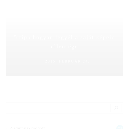
5 tipp hogyan legyél a saját képeid
ellensége
2015. FEBRUÁR 24.
Search
A színfalak mögött
23