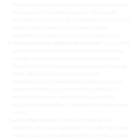
között a szolgáltatói asztalra szervez elemózsiát, az nem a
násznéppel való tiszteletlenség, hanem figyelmesség
irányunkba, hisz jól tudja, hogy ha utolsóként jutunk a betevő
falathoz, addigra odabent már mindenki végzett,
megindulhat a nyüzsgés és velük a potenciális jó képek…
mindig megvárja a „felvillanó piros fényeket”
, avagy addig
nem kezd műsorba, addig nem hozatja a tortát, stb, amíg
nem látja, hogy a fotós/videós részleg készen áll annak
megörökítésére. Elismerjük, apró gesztus irányunkba, hogy
tudjuk, mikor mi történik (az előre eltervezett
forgatókönyvekbe néhanapján előfordulhat csúszás), de
sajnos volt rá példa, hogy mi rohantunk ki a videósért a
kertbe, mert ő mit sem sejtve jókívánság üzeneteket
rögzített az örömszülőkkel… míg odabent már tolták volna ki
a tortát.
nem önt fel a garatra.
Ez is része a triviálisnak tűnő
dolgoknak, de muszáj megemlíteni. Vicces lehet egy pityókás
ember, a versek is hosszabbak lehetnek (tán még a rímek is