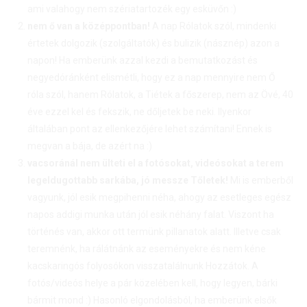
ami valahogy nem szériatartozék egy esküvőn :)
nem ő van a középpontban!
A nap Rólatok szól, mindenki
értetek dolgozik (szolgáltatók) és bulizik (násznép) azon a
napon! Ha emberünk azzal kezdi a bemutatkozást és
negyedóránként elismétli, hogy ez a nap mennyire nem Ő
róla szól, hanem Rólatok, a Tiétek a főszerep, nem az Övé, 40
éve ezzel kel és fekszik, ne dőljetek be neki. Ilyenkor
általában pont az ellenkezőjére lehet számítani! Ennek is
megvan a bája, de azért na :)
vacsoránál nem ülteti el a fotósokat, videósokat a terem
legeldugottabb sarkába, jó messze Tőletek!
Mi is emberből
vagyunk, jól esik megpihenni néha, ahogy az esetleges egész
napos addigi munka után jól esik néhány falat. Viszont ha
történés van, akkor ott termünk pillanatok alatt. Illetve csak
teremnénk, ha rálátnánk az eseményekre és nem kéne
kacskaringós folyosókon visszatalálnunk Hozzátok. A
fotós/videós helye a pár közelében kell, hogy legyen, bárki
bármit mond :) Hasonló elgondolásból, ha emberünk elsők