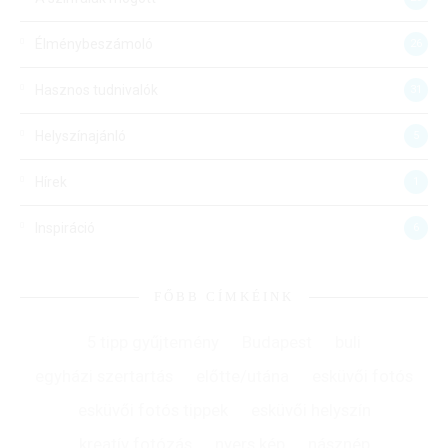
Élménybeszámoló
26
Hasznos tudnivalók
31
Helyszínajánló
5
Hírek
1
Inspiráció
6
FŐBB CÍMKÉINK
5 tipp gyűjtemény
Budapest
buli
egyházi szertartás
előtte/utána
esküvői fotós
esküvői fotós tippek
esküvői helyszín
kreatív fotózás
nyers kép
násznép