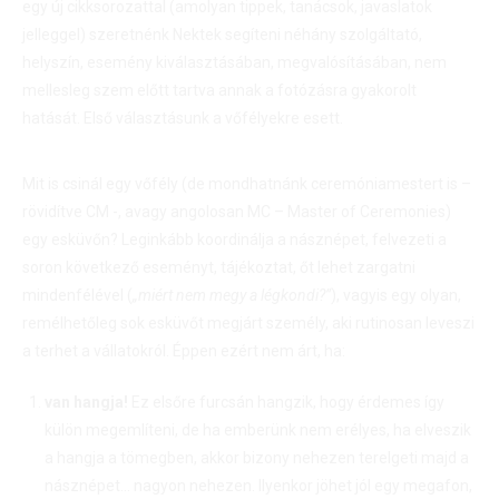
egy új cikksorozattal (amolyan tippek, tanácsok, javaslatok
jelleggel) szeretnénk Nektek segíteni néhány szolgáltató,
helyszín, esemény kiválasztásában, megvalósításában, nem
mellesleg szem előtt tartva annak a fotózásra gyakorolt
hatását. Első választásunk a vőfélyekre esett.
Mit is csinál egy vőfély (de mondhatnánk ceremóniamestert is –
rövidítve CM -, avagy angolosan MC – Master of Ceremonies)
egy esküvőn? Leginkább koordinálja a násznépet, felvezeti a
soron következő eseményt, tájékoztat, őt lehet zargatni
mindenfélével (
„miért nem megy a légkondi?”
), vagyis egy olyan,
remélhetőleg sok esküvőt megjárt személy, aki rutinosan leveszi
a terhet a vállatokról. Éppen ezért nem árt, ha:
van hangja!
Ez elsőre furcsán hangzik, hogy érdemes így
külön megemlíteni, de ha emberünk nem erélyes, ha elveszik
a hangja a tömegben, akkor bizony nehezen terelgeti majd a
násznépet… nagyon nehezen. Ilyenkor jöhet jól egy megafon,