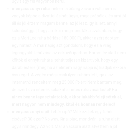
úgyis egy fél vagyonba kerül.
menyasszonyi ruha
: nekem a bőség zavara volt, nem is
vagyok képbe a divattal és hát úgyis, majd próbálok, és ami jól
áll és jól érzem magam benne, az jó lesz. Így is lett, annyi
különbséggel, hogy amikor megmondták a szalonban, hogy
ez a Mori Lee ruha bérlése 180 000 Ft, akkor azért dobtam
egy hátast. A mai napig azt gondolom, hogy ez a világ
legnagyobb lehúzása az esküvői iparban. Három év alatt nem
költök el ennyit ruhára, tehát teljesen kizárt volt, hogy egy
darab estére (még ha az életem nagy napja is) kiadjak ekkora
összeget. A végén mégiscsak ilyen ruhám lett, igaz, az
internetről rendeltem meg 25 000 Ft-ért! Nem bántam meg,
de azért óva intenék sokakat a netes ruhavásárlástól!
Ha
nincs benne tapasztalatotok, akkor inkább felejtsétek el,
mert nagyon nem mindegy, kitől és honnan rendeled!
menyasszonyi cipő
: fehér cipő? Mit kezdjek egy fehér
cipővel? 30 ezer? No way. Kínai piac, mondván, a ruha alatt
úgyis mindegy. Az volt. Már a vacsora alatt átvettem a jól