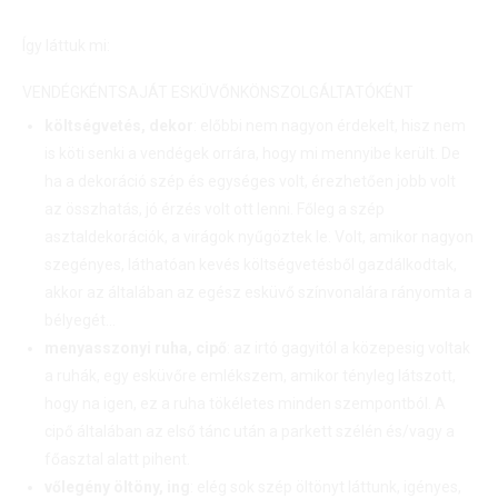
Így láttuk mi:
VENDÉGKÉNT
SAJÁT ESKÜVŐNKÖN
SZOLGÁLTATÓKÉNT
költségvetés, dekor
: előbbi nem nagyon érdekelt, hisz nem
is köti senki a vendégek orrára, hogy mi mennyibe került. De
ha a dekoráció szép és egységes volt, érezhetően jobb volt
az összhatás, jó érzés volt ott lenni. Főleg a szép
asztaldekorációk, a virágok nyűgöztek le. Volt, amikor nagyon
szegényes, láthatóan kevés költségvetésből gazdálkodtak,
akkor az általában az egész esküvő színvonalára rányomta a
bélyegét…
menyasszonyi ruha, cipő
: az irtó gagyitól a közepesig voltak
a ruhák, egy esküvőre emlékszem, amikor tényleg látszott,
hogy na igen, ez a ruha tökéletes minden szempontból. A
cipő általában az első tánc után a parkett szélén és/vagy a
főasztal alatt pihent.
vőlegény öltöny, ing
: elég sok szép öltönyt láttunk, igényes,