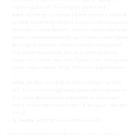
fogod megbánni, sőt, életed legjobb döntése lesz!
videó
: ma már nem a vágatlan 5-6 órás anyagok a divatosak,
de sokak fejében még mindig ez él (keressetek rá nyugodtan
fórumokba a videós részekre), a legtöbb magára valamit adó
videós (cinematográfus) készít egy 2-4 perces összefoglalót,
illetve egy 20-40 perces videót a fontosabb eseményekről.
Ezek igazán hangulatosak, igényes és bőven elegendők.
Megéri ezt is kifizetni. Igen, meg fogjátok nézni, nem egyszer,
hanem nagyon sokszor. Ahogy 10 év múlva a gyerkőceitek is
:)
vőfély, cm
: KELL. Ha már 50 főt eléri a vendégsereg, akkor
KELL. Ezt sem lehet eléggé hangsúlyozni, tehát még egyszer:
KELL valaki, aki hivatásosan tudja kezelni az egész napot.
Nem a zenekar egyik embere vagy a dj, aki egyben vállal ilyet,
nem jó.
Dj, zenekar
: eddig egy kivételével mind jó volt :)
Összegezve láthatjátok, hogy én milyen szinteken mentem