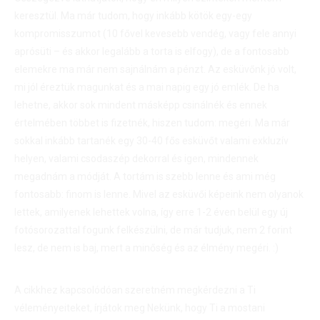
keresztül. Ma már tudom, hogy inkább kötök egy-egy
kompromisszumot (10 fővel kevesebb vendég, vagy fele annyi
aprósüti – és akkor legalább a torta is elfogy), de a fontosabb
elemekre ma már nem sajnálnám a pénzt. Az esküvőnk jó volt,
mi jól éreztük magunkat és a mai napig egy jó emlék. De ha
lehetne, akkor sok mindent másképp csinálnék és ennek
értelmében többet is fizetnék, hiszen tudom: megéri. Ma már
sokkal inkább tartanék egy 30-40 fős esküvőt valami exkluzív
helyen, valami csodaszép dekorral és igen, mindennek
megadnám a módját. A tortám is szebb lenne és ami még
fontosabb: finom is lenne. Mivel az esküvői képeink nem olyanok
lettek, amilyenek lehettek volna, így erre 1-2 éven belül egy új
fotósorozattal fogunk felkészülni, de már tudjuk, nem 2 forint
lesz, de nem is baj, mert a minőség és az élmény megéri. :)
A cikkhez kapcsolódóan szeretném megkérdezni a Ti
véleményeiteket, írjátok meg Nekünk, hogy Ti a mostani