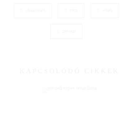
olvasnivaló
torta
vőfély
zenekar
KAPCSOLÓDÓ CIKKEK