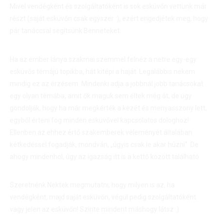
Mivel vendégként és szolgáltatóként is sok esküvőn vettünk már
részt (saját esküvőn csak egyszer :), ezért engedjétek meg, hogy
pár tanáccsal segítsünk Benneteket.
Ha az ember lánya szakmai szemmel felnéz a netre egy-egy
esküvős témájú topikba, hát kitépi a haját. Legalábbis nekem
mindig ez az érzésem. Mindenki adja a jobbnál jobb tanácsokat
egy olyan témába, amit ők maguk sem éltek még át, de úgy
gondolják, hogy ha már megkérték a kezét és menyasszony lett,
egyből érteni fog minden esküvővel kapcsolatos dologhoz!
Ellenben az ehhez értő szakemberek véleményét általában
kétkedéssel fogadják, mondván, „úgyis csak le akar húzni”. De
ahogy mindenhol, úgy az igazság itt is a kettő között található.
Szeretnénk Nektek megmutatni, hogy milyen is az, ha
vendégként, majd saját esküvőn, végül pedig szolgáltatóként
vagy jelen az esküvőn! Szinte mindent máshogy látsz :)