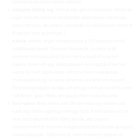
bejáratott lapos kis fekete cipőmre.
vőlegény öltöny, ing
: Zolinak egy igen jó minőségű öltönyt és
inget vettünk, azóta is elegánsabb alkalmakkor ezt hordja,
nem volt olcsó, de szépen rászabták és tökéletesen nézett ki.
A cipőjén sem spóroltunk :)
a torta
: amikor céges rendezvényre a 120 szeletes tortát
szállítással együtt 15 ezerért kihozzák, na akkor a 80
szeletes menyasszonyi torta miért is kerül 45 ezerbe?
Sajnos, mivel volt egy elképzelésem (ami igazából semmi
extra) és mert éppen nem volt ismerősöm cukrászdai
munkakörben, így ez annyi amennyi, ki kell fizetni és pont.
Életem legdrágább tortája volt amúgy, s bár jól nézett ki, nem
volt finom. Igaz, ritkán van igazán finom esküvői torta.
fotó-videó
: Nincs mese, kell. Minden más egy estére szól,
ezek egy életre, úgyhogy bárhogy fáj is, ki kell fizetni azt az
árat, amit elkérnek érte. Főleg annak, akit nagyon
szeretnétek! Ezt éreztem a legkevésbé lehúzásnak az egész
esküvő kapcsán. Többe került, mint amennyit reálisan rá