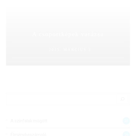
A csoportképek varázsa
2015. MÁRCIUS 3.
A színfalak mögött
23
Élménybeszámoló
26