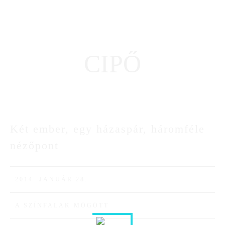
CIPŐ
Két ember, egy házaspár, háromféle
28
nézőpont
JAN
2014. JANUÁR 28.
A SZÍNFALAK MÖGÖTT