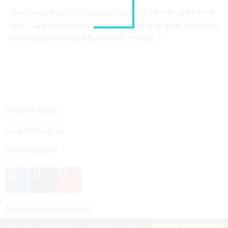
Mivel vendégként és szolgáltatóként is sok esküvőn vettünk már
részt (saját esküvőn csak egyszer :), ezért engedjétek meg, hogy
pár tanáccsal segítsünk Benneteket.
(tovább…)
Írj nekünk bátran!
info@mbphoto.hu
Itt is megtalálsz!
Adatvédelmi tájékoztatónk
Csak szólunk, oldalunk sütiket (Cookie) használ! De sem