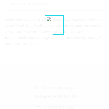
HASZNOS TUDNIVALÓK
„Fotósként sok dolgot látunk és tapasztalunk. Nagyon sok dologról
azt gondoljuk, hogy triviális, de egy esküvőn megannyi meglepetés
érhet, mind Titeket, mind bennünket.”
Cikksorozatunk
tizenharmadik részében egy roppant balszerencsés jelenségről
mesélünk.
(tovább…)
ÍRJ NEKÜNK BÁTRAN!
INFO@MBPHOTO.HU
ITT IS MEGTALÁLSZ!