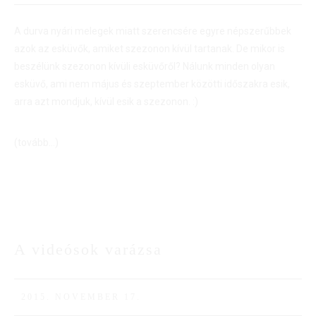
A durva nyári melegek miatt szerencsére egyre népszerűbbek
azok az esküvők, amiket szezonon kívül tartanak. De mikor is
beszélünk szezonon kívüli esküvőről? Nálunk minden olyan
esküvő, ami nem május és szeptember közötti időszakra esik,
arra azt mondjuk, kívül esik a szezonon. :)
(tovább…)
A videósok varázsa
17
NOV
2015. NOVEMBER 17.