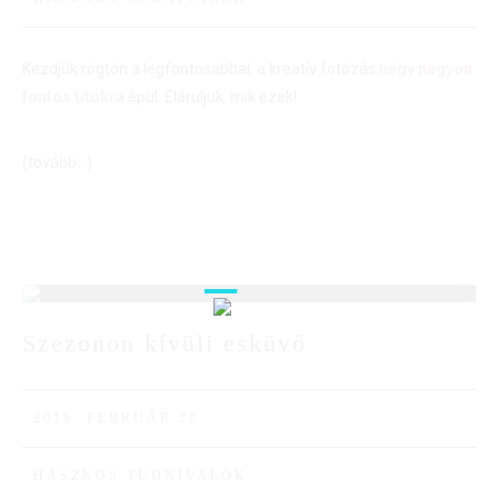
Kezdjük rögtön a legfontosabbal: a kreatív fotózás
négy nagyon
fontos titokra
épül. Eláruljuk, mik ezek!
(tovább…)
28
Szezonon kívüli esküvő
FEBR
2018. FEBRUÁR 28.
HASZNOS TUDNIVALÓK