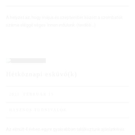
A helyzet az, hogy május és szeptember között a szombatok
száma eléggé véges. Innen indulunk.
(tovább…)
15
Hétköznapi esküvő(k)
FEBR
2021. FEBRUÁR 15.
HASZNOS TUDNIVALÓK
Az elmúlt 4 évben egyre gyakrabban találkoztunk ajánlatkérés