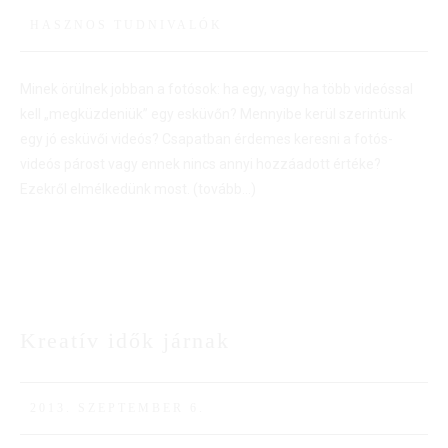
HASZNOS TUDNIVALÓK
Minek örülnek jobban a fotósok: ha egy, vagy ha több videóssal
kell „megküzdeniük” egy esküvőn? Mennyibe kerül szerintünk
egy jó esküvői videós? Csapatban érdemes keresni a fotós-
videós párost vagy ennek nincs annyi hozzáadott értéke?
Ezekről elmélkedünk most.
(tovább…)
Kreatív idők járnak
06
SZEPT
2013. SZEPTEMBER 6.