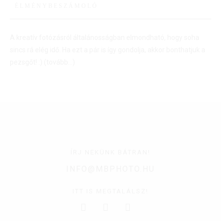
ÉLMÉNYBESZÁMOLÓ
A kreatív fotózásról általánosságban elmondható, hogy soha
sincs rá elég idő. Ha ezt a pár is így gondolja, akkor bonthatjuk a
pezsgőt! :)
(tovább…)
ÍRJ NEKÜNK BÁTRAN!
INFO@MBPHOTO.HU
ITT IS MEGTALÁLSZ!