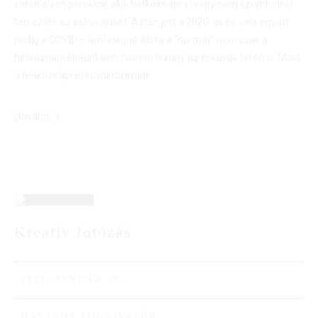
során olyan párokkal, akik hétköznapra (vagy nem szombatra)
tervezték az esküvőjüket. Aztán jött a 2020-as év, vele együtt
pedig a COVID – ami eléggé átírta a “normát” nem csak a
hétköznapi életünkben, hanem bizony az esküvők terén is. Most
a hétköznapi esküvőkről írtunk.
(tovább…)
30
Kreatív fotózás
JAN
2021. JANUÁR 30.
HASZNOS TUDNIVALÓK