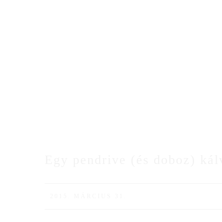
Bemutatkozás
Galériák
Családi
Cinema+
Blogunk
Ajánlatkérés
Egy pendrive (és doboz) kál
31
MÁRC
2015. MÁRCIUS 31.