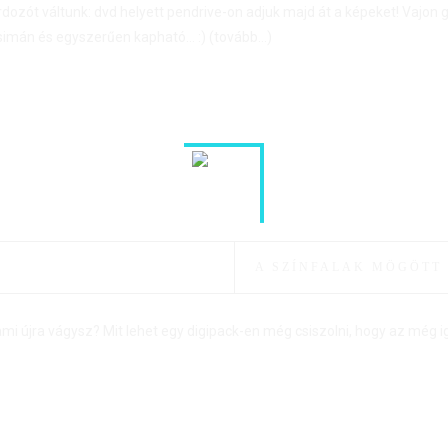
rdozót váltunk: dvd helyett pendrive-on adjuk majd át a képeket! Vajon
 simán és egyszerűen kapható… :)
(tovább…)
A SZÍNFALAK MÖGÖTT
lami újra vágysz? Mit lehet egy digipack-en még csiszolni, hogy az még