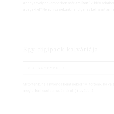
Ahogy tavaly novemberben már
említettük
, idén adatho
a cégekkel? Nem, hisz nekünk mindig más kell, mint ami
Egy digipack kálváriája
04
NOV
2014. NOVEMBER 4.
Mi történik, ha a nyomda beint neked? Mi történik, ha va
megtörtént esetet mesélnek el! :)
(tovább…)