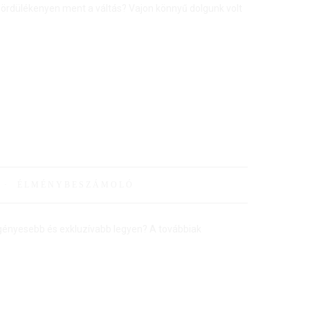
 gördülékenyen ment a váltás? Vajon könnyű dolgunk volt
·
ÉLMÉNYBESZÁMOLÓ
 igényesebb és exkluzívabb legyen? A továbbiak