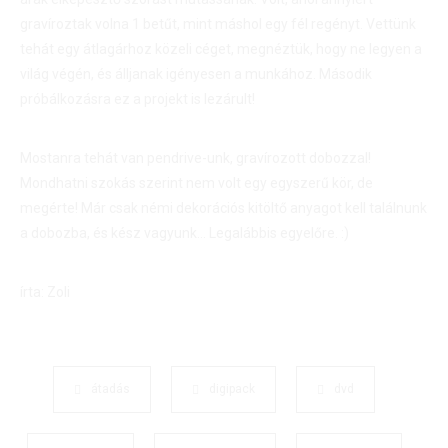
gravíroztak volna 1 betűt, mint máshol egy fél regényt. Vettünk
tehát egy átlagárhoz közeli céget, megnéztük, hogy ne legyen a
világ végén, és álljanak igényesen a munkához. Második
próbálkozásra ez a projekt is lezárult!
Mostanra tehát van pendrive-unk, gravírozott dobozzal!
Mondhatni szokás szerint nem volt egy egyszerű kör, de
megérte! Már csak némi dekorációs kitöltő anyagot kell találnunk
a dobozba, és kész vagyunk… Legalábbis egyelőre. :)
írta: Zoli
átadás
digipack
dvd