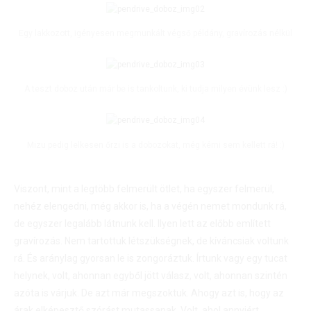
Egy lakkozott, igényesen megmunkált végső példány, gravírozás nélkül
A teszt doboz után már be is tankoltunk, ki tudja milyen évünk lesz :)
Mizu pedig lelkesen őrzi is a dobozokat, még kérni sem kellett rá! :)
Viszont, mint a legtöbb felmerült ötlet, ha egyszer felmerül,
nehéz elengedni, még akkor is, ha a végén nemet mondunk rá,
de egyszer legalább látnunk kell. Ilyen lett az előbb említett
gravírozás. Nem tartottuk létszükségnek, de kíváncsiak voltunk
rá. És aránylag gyorsan le is zongoráztuk. Írtunk vagy egy tucat
helynek, volt, ahonnan egyből jött válasz, volt, ahonnan szintén
azóta is várjuk. De azt már megszoktuk. Ahogy azt is, hogy az
árak elképesztő szórást mutassanak. Volt, ahol annyiért