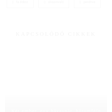
fa doboz
olvasnivaló
pendrive
KAPCSOLÓDÓ CIKKEK
Két ember, egy házaspár, háromféle