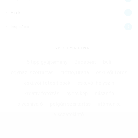
Hírek
1
Inspiráció
6
FŐBB CÍMKÉINK
5 tipp gyűjtemény
Budapest
buli
egyházi szertartás
előtte/utána
esküvői fotós
esküvői fotós tippek
esküvői helyszín
kreatív fotózás
nyers kép
násznép
olvasnivaló
polgári szertartás
utómunka
visszatekintő