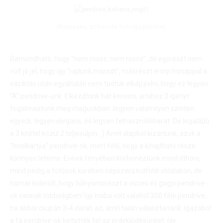
Mágneses, szívecske formájú pendrive
Rámondható, hogy “nem rossz, nem rossz”, de egyrészt nem
volt jó jel, hogy így “rajtunk maradt”, másrészt ennyi hónappal a
vásárlás után egyáltalán nem tudtuk elképzelni, hogy ez legyen
“A” pendrive-unk. Elkezdtünk hát keresni, amihez 3 igényt
fogalmaztunk meg magunkban: legyen valamilyen szinten
egyedi, legyen elegáns, és legyen felhasználóbarát. De legalább
a 3 kitétel közül 2 teljesüljön. :) Amit alapból kizártunk, azok a
“hitelkártya” pendrive-ok, mert félő, hogy a kihajtható része
könnyen letörne. Ennek fényében körbenéztünk mind itthoni,
mind pedig a fotósok körében népszerű külföldi oldalakon, de
hamar kiderült, hogy túlnyomórészt a vicces és gagyi pendrive-
ok vannak többségben! Így hiába volt valahol 300 féle pendrive,
ha abból csupán 3-4 darab az, amit talán választanánk. Igazából
a fa pendrive-ok keltették fel az érdeklődésünket, így