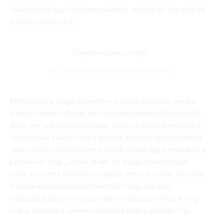
választottunk egy sötétbarna példányt, amihez járt egy saját kis
tolótetős fa doboz is:
Pici, tolótetős fadobozban érkező fa pendrive
Kézhez kapva, magát a pendrive-ot hamar kukáztuk, mivel a
kupakja minden volt csak nem pontosan illeszkedő (lötyögött),
és így nem adhatunk át anyagot. Viszont a doboz beindította a
fantáziánkat, főként, hogy a digipack helyett ki kellett találnunk
valami mást, mert még sem adhatjuk át csak úgy önmagában a
pendrive-ot, hogy
„Tessék, itt van”
, az eléggé színvonaltalan
volna. Tetszett a tolótetős megoldás, tetszett a színe, és simán
el tudtuk képzelni nagyobb méretben, hogy egyrészt
exkluzívabb legyen, másrészt akkor a dobozba tehetünk még
más jó dolgokat is, aminek örülhetnek majd a párjaink! :) Így