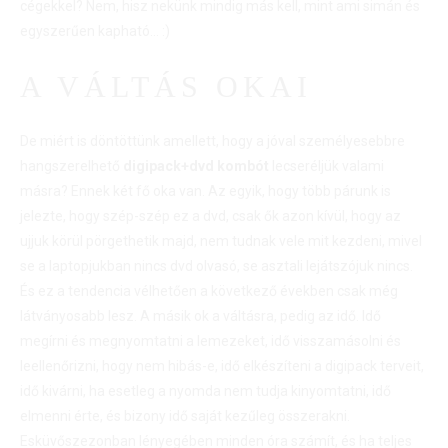
cégekkel? Nem, hisz nekünk mindig más kell, mint ami simán és
egyszerűen kapható… :)
A VÁLTÁS OKAI
De miért is döntöttünk amellett, hogy a jóval személyesebbre
hangszerelhető
digipack+dvd kombót
lecseréljük valami
másra? Ennek két fő oka van. Az egyik, hogy több párunk is
jelezte, hogy szép-szép ez a dvd, csak ők azon kívül, hogy az
ujjuk körül pörgethetik majd, nem tudnak vele mit kezdeni, mivel
se a laptopjukban nincs dvd olvasó, se asztali lejátszójuk nincs.
És ez a tendencia vélhetően a következő években csak még
látványosabb lesz. A másik ok a váltásra, pedig az idő. Idő
megírni és megnyomtatni a lemezeket, idő visszamásolni és
leellenőrizni, hogy nem hibás-e, idő elkészíteni a digipack terveit,
idő kivárni, ha esetleg a nyomda nem tudja kinyomtatni, idő
elmenni érte, és bizony idő saját kezűleg összerakni.
Esküvőszezonban lényegében minden óra számít, és ha teljes