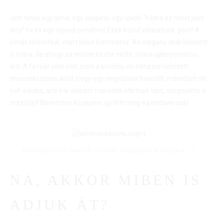
Jött tehát egy sima, egy elegáns, egy újabb “hátha ez most jobb
lesz” fa és egy egyedi pendrive! Ezek közül választunk, pont! A
simát elvetettük, mert kicsit kommersz. Az elegáns akár lehetett
is volna, de ahogy az ember kézbe vette, máris ujjlenyomatos
lett. A fa már jobb volt, mint a korábbi, de nehezen lehetett
elvonatkoztatni attól, hogy egy öngyújtóra hasonlít, másrészt ott
volt a kulcs, ami bár először meredek ötletnek tűnt, megnyerte a
mezőnyt! November közepére így lett meg a pendrive-unk!
Decemberre már nem volt mit tenni, elszaporodtak a kulcsok… :)
NA, AKKOR MIBEN IS
ADJUK ÁT?