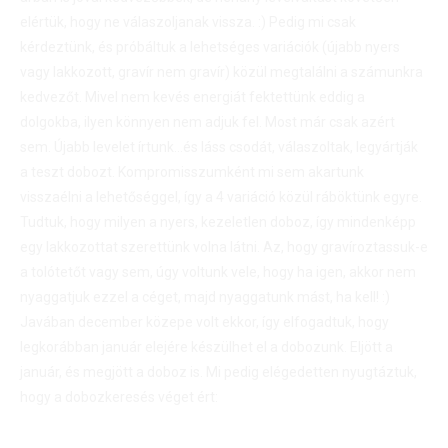
elértük, hogy ne válaszoljanak vissza. :) Pedig mi csak
kérdeztünk, és próbáltuk a lehetséges variációk (újabb nyers
vagy lakkozott, gravír nem gravír) közül megtalálni a számunkra
kedvezőt. Mivel nem kevés energiát fektettünk eddig a
dolgokba, ilyen könnyen nem adjuk fel. Most már csak azért
sem. Újabb levelet írtunk…és láss csodát, válaszoltak, legyártják
a teszt dobozt. Kompromisszumként mi sem akartunk
visszaélni a lehetőséggel, így a 4 variáció közül ráböktünk egyre.
Tudtuk, hogy milyen a nyers, kezeletlen doboz, így mindenképp
egy lakkozottat szerettünk volna látni. Az, hogy gravíroztassuk-e
a tolótetőt vagy sem, úgy voltunk vele, hogy ha igen, akkor nem
nyaggatjuk ezzel a céget, majd nyaggatunk mást, ha kell! :)
Javában december közepe volt ekkor, így elfogadtuk, hogy
legkorábban január elejére készülhet el a dobozunk. Eljött a
január, és megjött a doboz is. Mi pedig elégedetten nyugtáztuk,
hogy a dobozkeresés véget ért: