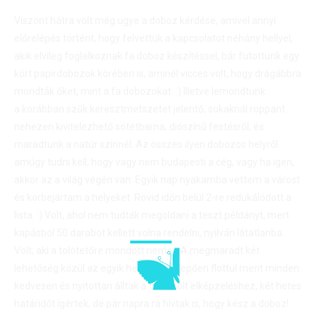
Viszont hátra volt még ugye a doboz kérdése, amivel annyi
előrelépés történt, hogy felvettük a kapcsolatot néhány hellyel,
akik elvileg foglalkoznak fa doboz készítéssel, bár futottunk egy
kört papírdobozok körében is, aminél vicces volt, hogy drágábbra
mondták őket, mint a fa dobozokat. :) Illetve lemondtunk
a korábban szűk keresztmetszetet jelentő, sokaknál roppant
nehezen kivitelezhető sötétbarna, diószínű festésről, és
maradtunk a natúr színnél. Az összes ilyen dobozos helyről
amúgy tudni kell, hogy vagy nem budapesti a cég, vagy ha igen,
akkor az a világ végén van. Egyik nap nyakamba vettem a várost
és körbejártam a helyeket. Rövid időn belül 2-re redukálódott a
lista. :) Volt, ahol nem tudták megoldani a teszt példányt, mert
kapásból 50 darabot kellett volna rendelni, nyilván látatlanba.
Volt, aki a tolótetőre mondott nemet. A megmaradt két
lehetőség közül az egyik helyen meglepően flottul ment minden:
kedvesen és nyitottan álltak a felvázolt elképzeléshez, két hetes
határidőt ígértek, de pár napra rá hívtak is, hogy kész a doboz!