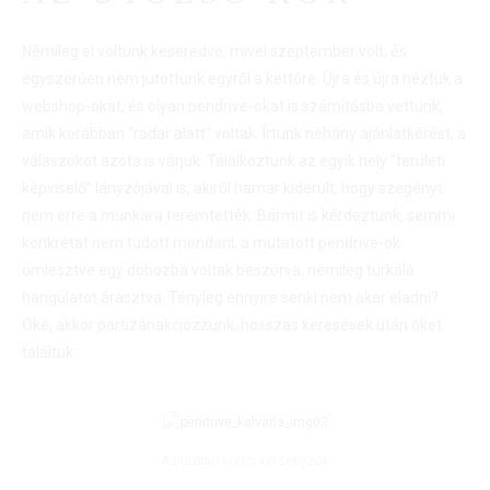
Némileg el voltunk keseredve, mivel szeptember volt, és
egyszerűen nem jutottunk egyről a kettőre. Újra és újra néztük a
webshop-okat, és olyan pendrive-okat is számításba vettünk,
amik korábban “radar alatt” voltak. Írtunk néhány ajánlatkérést, a
válaszokat azóta is várjuk. Találkoztunk az egyik hely “területi
képviselő” lányzójával is, akiről hamar kiderült, hogy szegényt
nem erre a munkára teremtették. Bármit is kérdeztünk, semmi
konkrétat nem tudott mondani, a mutatott pendrive-ok
ömlesztve egy dobozba voltak beszórva, némileg turkáló
hangulatot árasztva. Tényleg ennyire senki nem akar eladni?
Oké, akkor partizánakciózzunk, hosszas keresések után őket
találtuk:
Az utolsó körös versenyzők