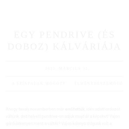
EGY PENDRIVE (ÉS
DOBOZ) KÁLVÁRIÁJA
2015. MÁRCIUS 31.
A SZÍNFALAK MÖGÖTT
·
ÉLMÉNYBESZÁMOLÓ
Ahogy tavaly novemberben már
említettük
, idén adathordozót
váltunk: dvd helyett pendrive-on adjuk majd át a képeket! Vajon
gördülékenyen ment a váltás? Vajon könnyű dolgunk volt a