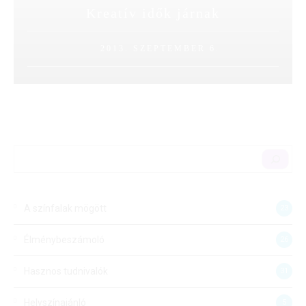
Kreatív idők járnak
2013. SZEPTEMBER 6.
A színfalak mögött
23
Élménybeszámoló
26
Hasznos tudnivalók
31
Helyszínajánló
5