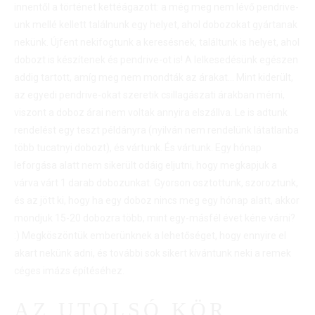
innentől a történet kettéágazott: a még meg nem lévő pendrive-
unk mellé kellett találnunk egy helyet, ahol dobozokat gyártanak
nekünk. Újfent nekifogtunk a keresésnek, találtunk is helyet, ahol
dobozt is készítenek és pendrive-ot is! A lelkesedésünk egészen
addig tartott, amíg meg nem mondták az árakat… Mint kiderült,
az egyedi pendrive-okat szeretik csillagászati árakban mérni,
viszont a doboz árai nem voltak annyira elszállva. Le is adtunk
rendelést egy teszt példányra (nyilván nem rendelünk látatlanba
több tucatnyi dobozt), és vártunk. És vártunk. Egy hónap
leforgása alatt nem sikerült odáig eljutni, hogy megkapjuk a
várva várt 1 darab dobozunkat. Gyorson osztottunk, szoroztunk,
és az jött ki, hogy ha egy doboz nincs meg egy hónap alatt, akkor
mondjuk 15-20 dobozra több, mint egy-másfél évet kéne várni?
:) Megköszöntük emberünknek a lehetőséget, hogy ennyire el
akart nekünk adni, és további sok sikert kívántunk neki a remek
céges imázs építéséhez.
AZ UTOLSÓ KÖR