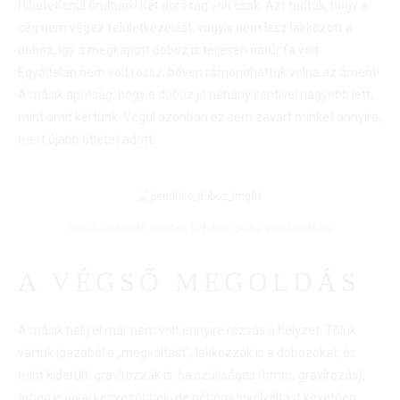
Hihetetlenül örültünk! Két apróság volt csak. Azt tudtuk, hogy a
cég nem végez felületkezelést, vagyis nem lesz lakkozott a
doboz, így a megkapott doboz is teljesen natúr fa volt.
Egyáltalán nem volt rossz, bőven rámondhattuk volna az áment!
A másik apróság, hogy a doboz jó néhány centivel nagyobb lett,
mint amit kértünk. Végül azonban ez sem zavart minket annyira,
mert újabb ötletet adott.
Nyers, lakkozás mentes fadoboz, próba gravírozással
A VÉGSŐ MEGOLDÁS
A másik hellyel már nem volt ennyire rózsás a helyzet. Tőlük
vártuk igazából a „megváltást”, lakkozzák is a dobozokat, és
mint kiderült, gravírozzák is, ha szükséges (hmm, gravírozás),
árban is jóval kedvezőbbek, de néhány levélváltást követően