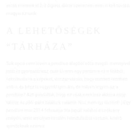
esték mennek el 2-3 digivel, akkor szerintem nem is kell tovább
magyaráznunk.
A LEHETŐSÉGEK
“TÁRHÁZA”
Sok opció nem lévén a pendrive alapból adta magát: mennyivel
jobb és gyorsabb lesz csak kivenni egy pendrive-ot a fiókból,
felmásolni rá a képeket, visszamásolni, hogy minden rendben
volt-e, és kész is vagyunk! Igen ám, de milyen legyen az a
pendrive? Azt gondoltuk, hogy ez csak nem lesz akkora nagy
talány, és pikk-pakk találunk valamit. Nos, nem így történt! :) Egy
pendrive már 2014 februárja óta lapult valahol a szekrény
mélyén, amit amolyan hirtelen felindulásból vettünk, kísérő
ajándéknak szánva: