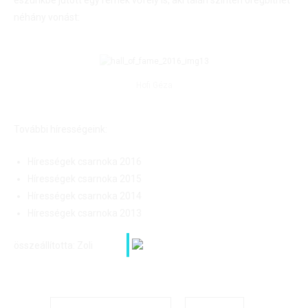
eszünkbe jutott egy remek vőfély is, aki talán szintén öregbíthet
néhány vonást:
Hofi Géza
További hírességeink:
Hírességek csarnoka 2016
Hírességek csarnoka 2015
Hírességek csarnoka 2014
Hírességek csarnoka 2013
összeállította: Zoli