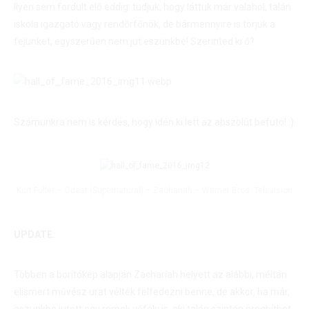
Ilyen sem fordult elő eddig: tudjuk, hogy láttuk már valahol, talán
iskola igazgató vagy rendőrfőnök, de bármennyire is törjük a
fejünket, egyszerűen nem jut eszünkbe! Szerinted ki ő?
Számunkra nem is kérdés, hogy idén ki lett az abszolút befutó! :)
Kurt Fuller – Odaát (Supernatural) – Zachariah – Warner Bros. Television
UPDATE:
Többen a borítókép alapján Zachariah helyett az alábbi, méltán
elismert művész urat vélték felfedezni benne, de akkor, ha már,