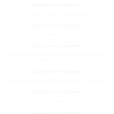
J.K. Simmons – Whiplash / Pókember (Spider-Man)
Alain Delon
Michael Constantine – Bazi nagy görög lagzi (My Big Fat Greek Wedding)
– Gus Portokalos – Gold Circle Films
Vincent Cassel – Farkasok szövetsége / Dobermann / Jason Bourne
Sacha Baron Cohen – Ali G Indahouse – Ali G – StudioCanal