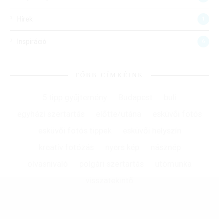
Hírek
1
Inspiráció
6
FŐBB CÍMKÉINK
5 tipp gyűjtemény
Budapest
buli
egyházi szertartás
előtte/utána
esküvői fotós
esküvői fotós tippek
esküvői helyszín
kreatív fotózás
nyers kép
násznép
olvasnivaló
polgári szertartás
utómunka
visszatekintő