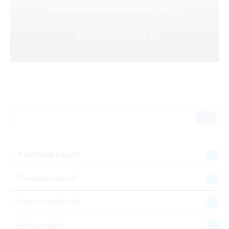
Hírességek csarnoka 2015
2015. DECEMBER 29.
A színfalak mögött
23
Élménybeszámoló
26
Hasznos tudnivalók
31
Helyszínajánló
5