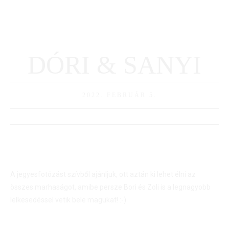
Bemutatkozás
Galériák
Családi
Cinema+
Blogunk
Ajánlatkérés
DÓRI & SANYI
2022. FEBRUÁR 5.
A jegyesfotózást szívből ajánljuk, ott aztán ki lehet élni az
összes marhaságot, amibe persze Bori és Zoli is a legnagyobb
lelkesedéssel vetik bele magukat! :-)