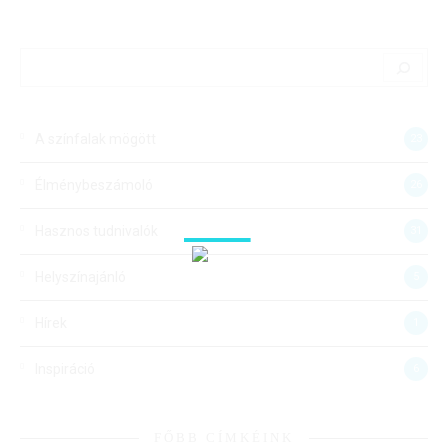
Search
A színfalak mögött
23
Élménybeszámoló
26
Hasznos tudnivalók
31
Helyszínajánló
5
Hírek
1
Inspiráció
6
FŐBB CÍMKÉINK