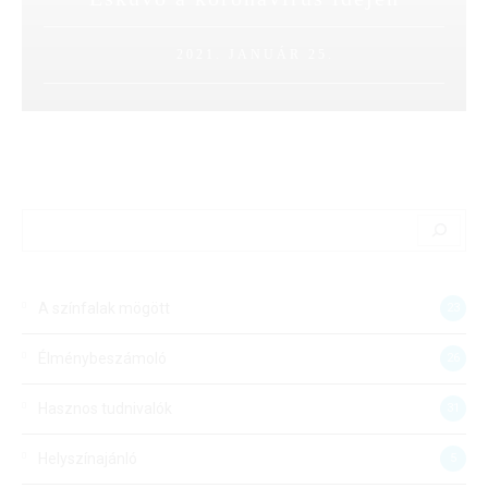
2021. JANUÁR 25.
Search
A színfalak mögött
23
Élménybeszámoló
26
Hasznos tudnivalók
31
Helyszínajánló
5