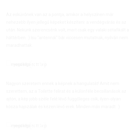
Az esküvőnek van az a pontja, amikor a helyszínen már
nehezebb ilyen jellegű képeket készíteni: a vendégvárás és az
után. Nekünk szerencsénk volt, mert csak egy valaki sétafikált a
háttérben. :) Isu “antennái” bár viccesen mutatnak, nyilván nem
maradhattak.
Nagyon szeretem ennek a képnek a hangulatát! Amit nem
szerettem, az a Toilette felirat és a különféle becsillanások az
ajtón, a kép jobb széle felé lévő függőleges csík, ilyen-olyan
kósza hajszálak és kézen lévő erek. Minden más maradt. :)