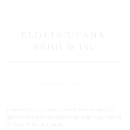
AJÁNLATKÉRÉS
BEMUTATKOZÁS
GALÉRIÁK
CSALÁDI
ELŐTTE/UTÁNA:
CINEMA+
BLOGUNK
AJÁNLATKÉRÉS
BRIGI & ISU
2016. JANUÁR 30.
A SZÍNFALAK MÖGÖTT
Válogatás Brigi és Isu esküvői képeiből, ahol a megdolgozott
képek mellett a nyers valóságot is megmutatjuk! Hogy miből mi
lett? Egy kattintás után kiderül.