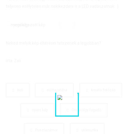
teljesen esélytelen már nekikezdeni is a LED vadászatnak. :)
Neked melyik kép eltérései tetszenek a legjobban?
írta: Zoli
buli
előtte/utána
kreatív fotózás
nyers kép
Öreg-tölgy fogadó
Pusztazámor
utómunka