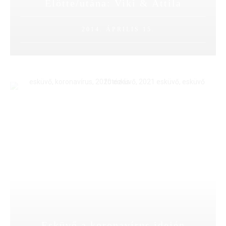
Előtte/utána: Viki & Attila
2014. ÁPRILIS 15.
Esküvő a koronavírus idején