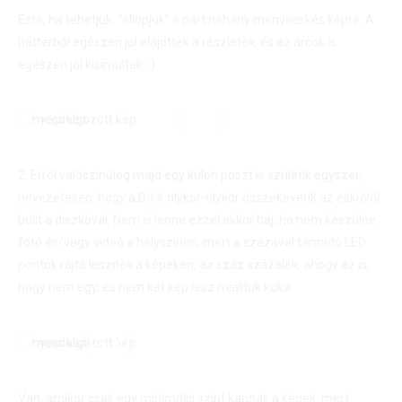
Este, ha tehetjük, “ellopjuk” a párt néhány menyecskés képre. A
háttérből egészen jól előjöttek a részletek, és az arcok is
egészen jól kisimultak. :)
2. Erről valószínűleg majd egy külön poszt is születik egyszer,
nevezetesen, hogy a DJ-k olykor-olykor összekeverik az esküvői
bulit a diszkóval. Nem is lenne ezzel akkor baj, ha nem készülne
fotó és/vagy videó a helyszínen, mert a százával támadó LED
pontok rajta lesznek a képeken, az száz százalék, ahogy az is,
hogy nem egy, és nem két kép lesz miattuk kuka.
Van, amikor csak egy minimális színt kapnak a képek, mert