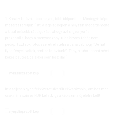
1. Kreatív fotózás több helyen, több időpontban. Mindegyik képet
másért szeretjük. :) Itt, a legelső képen a helyszín megérdemelte
a kicsit erősebb rádolgozást, ahogy azt is gyönyörűen
prezentálja, hogy a menyasszonyi ruha bizony fehér, nem
pedig… ! Ezt sok fotós szereti elhitetni a párjaival, hogy “De hát
ilyen fények voltak, amikor fotóztunk!”. Tény, a ruha kaphat némi
kékes beütést, de akkor sem lesz lila! :)
Itt a teljesen gyári felhőzetet sikerült elővarázsolni, amihez már
csak némi szín és HDR kellett, így a kép szinte új életre kelt!