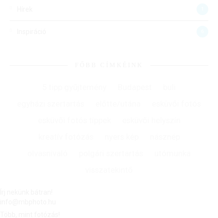
Hírek
1
Inspiráció
6
FŐBB CÍMKÉINK
5 tipp gyűjtemény
Budapest
buli
egyházi szertartás
előtte/utána
esküvői fotós
esküvői fotós tippek
esküvői helyszín
kreatív fotózás
nyers kép
násznép
olvasnivaló
polgári szertartás
utómunka
visszatekintő
Írj nekünk bátran!
info@mbphoto.hu
Több, mint fotózás!