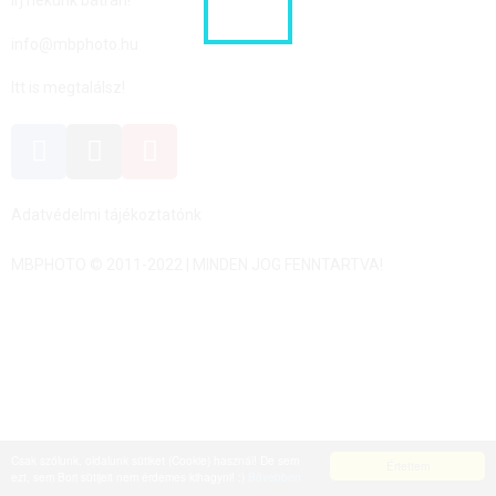
info@mbphoto.hu
Itt is megtalálsz!
Adatvédelmi tájékoztatónk
MBPHOTO © 2011-2022 | MINDEN JOG FENNTARTVA!
Csak szólunk, oldalunk sütiket (Cookie) használ! De sem
Értettem
ezt, sem Bori sütijeit nem érdemes kihagyni! :)
Bővebben