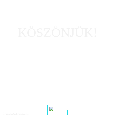
KÖSZÖNJÜK!
Írj nekünk bátran!