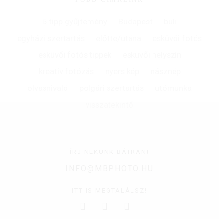
5 tipp gyűjtemény
Budapest
buli
egyházi szertartás
előtte/utána
esküvői fotós
esküvői fotós tippek
esküvői helyszín
kreatív fotózás
nyers kép
násznép
olvasnivaló
polgári szertartás
utómunka
visszatekintő
ÍRJ NEKÜNK BÁTRAN!
INFO@MBPHOTO.HU
ITT IS MEGTALÁLSZ!