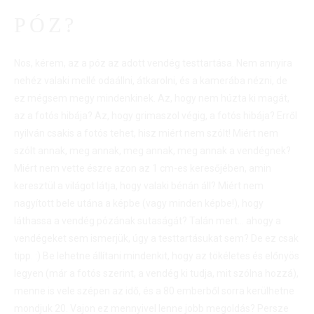
PÓZ?
Nos, kérem, az a póz az adott vendég testtartása. Nem annyira
nehéz valaki mellé odaállni, átkarolni, és a kamerába nézni, de
ez mégsem megy mindenkinek. Az, hogy nem húzta ki magát,
az a fotós hibája? Az, hogy grimaszol végig, a fotós hibája? Erről
nyilván csakis a fotós tehet, hisz miért nem szólt! Miért nem
szólt annak, meg annak, meg annak, meg annak a vendégnek?
Miért nem vette észre azon az 1 cm-es keresőjében, amin
keresztül a világot látja, hogy valaki bénán áll? Miért nem
nagyított bele utána a képbe (vagy minden képbe!), hogy
láthassa a vendég pózának sutaságát? Talán mert… ahogy a
vendégeket sem ismerjük, úgy a testtartásukat sem? De ez csak
tipp. :) Be lehetne állítani mindenkit, hogy az tökéletes és előnyös
legyen (már a fotós szerint, a vendég ki tudja, mit szólna hozzá),
menne is vele szépen az idő, és a 80 emberből sorra kerülhetne
mondjuk 20. Vajon ez mennyivel lenne jobb megoldás? Persze