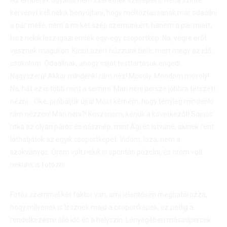
Az emberek ugyanis nem szeretnek szerepelni. Néha szinte
kérvényt kell nekik benyújtani, hogy méltóztassanak már odaállni
a pár mellé, nem a mi két szép szemünkért, hanem a pár miatt,
hisz nekik lesz igazi emlék egy-egy csoportkép. Na, végre erőt
vesznek magukon. Kicsit azért húzzunk bele, mert megy az idő,
csókolom. Odaállnak, ahogy saját testtartásuk engedi.
Nagyszerű! Akkor mindenki rám néz! Mosoly. Mondom mosoly!
Na, hát ez is több mint a semmi. Mari néni persze jobbra tetszett
nézni… Oké, próbáljuk újra! Most kérném, hogy tényleg mindenki
rám nézzen! Mari néni?! Köszönöm, kérjük a következőt! Sajnos
ritka az olyan páros és násznép, mint Ági és Istváné, akinek fent
láthatjátok az egyik csoportképét. Vidám, laza, nem a
szokványos. Öröm volt nekik is spontán pózolni, és öröm volt
nekünk is fotózni.
Fotós szemmel két faktor van, ami jelentősen meghatározza,
hogy milyenek is lesznek majd a csoportképek, ez pedig a
rendelkezésre álló idő és a helyszín. Lényegében másodpercek