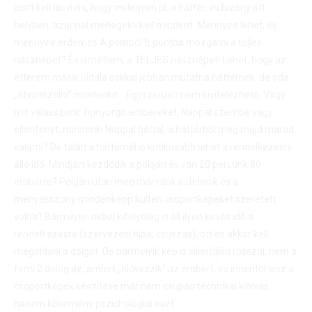
alatt kell dönteni, hogy mi legyen pl. a háttér, és bizony ott
helyben, azonnal mérlegelni kell mindent. Mennyire lehet, és
mennyire érdemes A pontból B pontba mozgatni a teljes
násznépet? És ismétlem, a TELJES násznépet! Lehet, hogy az
étterem másik oldala sokkal jobban mutatna háttérnek, de oda
„átvonszolni” mindenkit… Egyszerűen nem kivitelezhető. Vagy
mit válasszunk: hunyorgó embereket, Nappal szembe vagy
ellenfényt, mindenki Nappal háttal, a háttérből meg majd marad
valami? De talán a háttérnél is kritikusabb lehet a rendelkezésre
álló idő. Mindjárt kezdődik a polgári és van 20 percünk 80
emberre? Polgári után meg már ránk esteledik és a
menyasszony mindenképp kültéri csoportképeket szeretett
volna? Bármilyen okból kifolyólag is áll ilyen kevés idő a
rendelkezésre (szervezési hiba, csúszás), ott és akkor kell
megoldani a dolgot. De bármelyik kép is sikerüljön rosszul, nem a
fenti 2 dolog az, amiért „előveszik” az embert, és innentől lesz a
csoportképek készítése már nem csupán technikai kihívás,
hanem kőkemény pszichológiai eset: