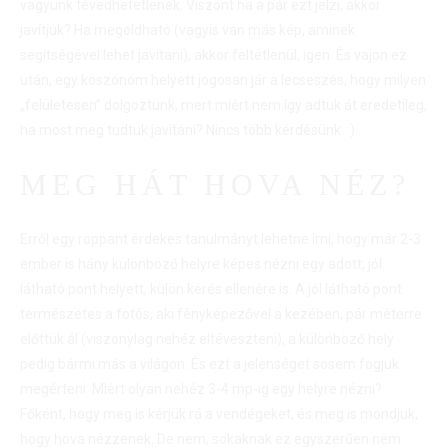
vagyunk tévedhetetlenek. Viszont ha a pár ezt jelzi, akkor
javítjuk? Ha megoldható (vagyis van más kép, aminek
segítségével lehet javítani), akkor feltétlenül, igen. És vajon ez
után, egy köszönöm helyett jogosan jár a lecseszés, hogy milyen
„felületesen” dolgoztunk, mert miért nem így adtuk át eredetileg,
ha most meg tudtuk javítani? Nincs több kérdésünk. :)
MEG HÁT HOVA NÉZ?
Erről egy roppant érdekes tanulmányt lehetne írni, hogy már 2-3
ember is hány különböző helyre képes nézni egy adott, jól
látható pont helyett, külön kérés ellenére is. A jól látható pont
természetes a fotós, aki fényképezővel a kezében, pár méterre
előttük ál (viszonylag nehéz eltéveszteni), a különböző hely
pedig bármi más a világon. És ezt a jelenséget sosem fogjuk
megérteni. Miért olyan nehéz 3-4 mp-ig egy helyre nézni?
Főként, hogy meg is kérjük rá a vendégeket, és meg is mondjuk,
hogy hova nézzenek. De nem, sokaknak ez egyszerűen nem