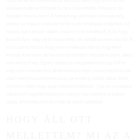
nincs senki, aki
koordinálja
az esküvőt, akkor egy ismerősnek.
Oda lehet adni a fotósnak is, de a fotós inkább fotózzon, és
figyeljen másra, nem? A helyzet egy alternatív verziója még,
amikor az esküvő után pár héttel a pár megkapja a képeket, de
hoppá, hiányzik pár család, viszont a pár emlékszik (!) rá, hogy
készült ilyen vagy olyan csoportkép, de valójában nem készült. A
fotós szinte biztos, hogy nem emlékszik már rá, hogy kivel
készült, kivel nem, de ha nem törölt képet fotózás közben, akkor
nem készült kép. Egyéb védekező megoldás lehet egy GoPro
vagy más mini kamera alkalmazása a teljes csoportképfotózás
alatt, mert ha a felvételen sincs az említett család, akkor lehet,
ismétlem
lehet
, hogy a pár rosszul emlékszik. :) De ez a szituáció
mindentől függetlenül kényes marad, hisz bárkinek is legyen
igaza, attól még nem lesz kép az adott családdal.
HOGY ÁLL OTT
MELLETTEM? MI AZ A