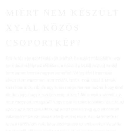
MIÉRT NEM KÉSZÜLT
XY-AL KÖZÖS
CSOPORTKÉP?
Egy fotós egy adott esküvőn örülhet, ha a párt másodjára vagy
harmadjára látja az életében, a násznép közül viszont senkit
nem ismer, nem is nagyon ismerhet. Végig lehet menni az
elvártakon, miszerint örömszülők, tesók, szűk család, tanúk,
közeli barátok, stb, de egy fotós mégis honnan tudná, hogy kivel
életbevágó, hogy készüljön csoportkép? Aki annyira számít, az
nem megy oda magától? Vagy a pár hirtelen leblokkol, és elfelejt
szólni az adott családnak, az adott család meg épp elkóborolt
valamerre? De ezt össze lehet(ne) írni előre, és oda lehet(ne)
adni a vőfély/cm-nek, hogy szólítgassa az embereket. Vagy ha