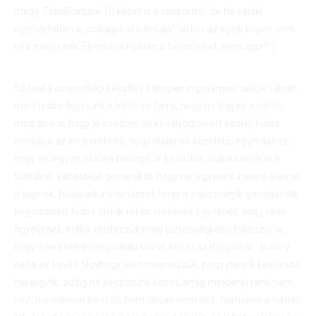
megy. Csinálhatunk 10 képet is a csoportról, de ha valaki
egyfolytában a „csillagokat bámulja”, akkor az egyik képen sem
néz majd ránk. És erről is nyilván a fotós tehet, nem igaz? :)
Szóval a csoportkép készítés könnyen ingoványos talajjá válhat,
mert hiába figyelünk a háttérre (arra, hogy mi legyen a háttér,
meg arra is, hogy jó esetben ne kóvályogjon ott senki), hiába
mondjuk az embereknek, hogy lépjenek közelebb egymáshoz,
hogy ne legyen akkora tátongó űr közöttük, hiába kérjük el a
táskákat, kabátokat, poharakat, hogy ne legyenek zavaró elemei
a képnek, hiába adunk tanácsot, hogy a zakó melyik gombját illik
begombolni, hiába hívjuk fel az emberek figyelmét, hogy ránk
figyeljenek, hiába kérdezzük meg biztonságképp többször is,
hogy szeretne-e még valaki közös képet az ifjú párral… bizony
néha ez kevés. Úgyhogy idén megnézzük, hogy melyik kezünkbe
harapjunk: addig ne készítsünk képet, amíg mindenki ránk nem
néz, normálisan nem áll, normálisan nem néz, nem üres a háttér,