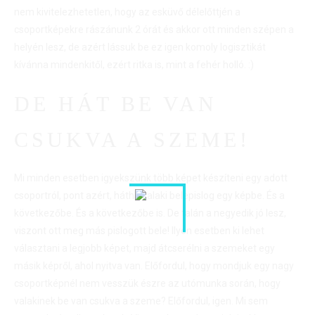
nem kivitelezhetetlen, hogy az esküvő délelőttjén a
csoportképekre rászánunk 2 órát és akkor ott minden szépen a
helyén lesz, de azért lássuk be ez igen komoly logisztikát
kívánna mindenkitől, ezért ritka is, mint a fehér holló. :)
DE HÁT BE VAN
CSUKVA A SZEME!
Mi minden esetben igyekszünk több képet készíteni egy adott
csoportról, pont azért, hátha valaki belepislog egy képbe. És a
következőbe. És a következőbe is. De talán a negyedik jó lesz,
viszont ott meg más pislogott bele! Ilyen esetben ki lehet
választani a legjobb képet, majd átcserélni a szemeket egy
másik képről, ahol nyitva van. Előfordul, hogy mondjuk egy nagy
csoportképnél nem vesszük észre az utómunka során, hogy
valakinek be van csukva a szeme? Előfordul, igen. Mi sem