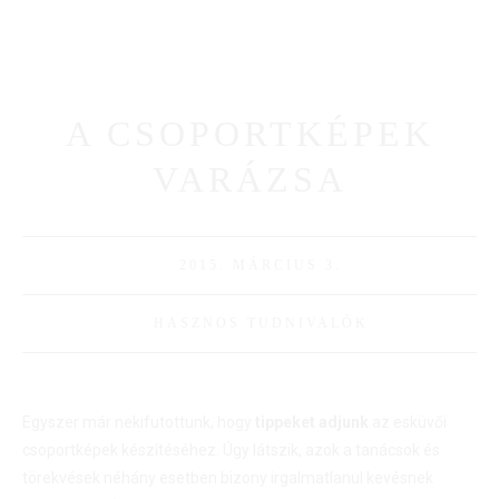
A CSOPORTKÉPEK
VARÁZSA
2015. MÁRCIUS 3.
HASZNOS TUDNIVALÓK
Egyszer már nekifutottunk, hogy
tippeket adjunk
az esküvői
csoportképek készítéséhez. Úgy látszik, azok a tanácsok és
törekvések néhány esetben bizony irgalmatlanul kevésnek