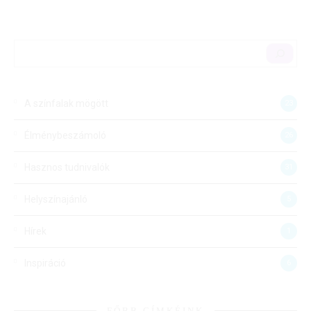
A színfalak mögött
23
Élménybeszámoló
26
Hasznos tudnivalók
31
Helyszínajánló
5
Hírek
1
Inspiráció
6
FŐBB CÍMKÉINK