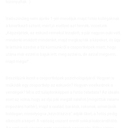
bizonyultak. :)
Valószínűleg nem április 1-jén meséljük majd fotós kollégáknak
a következő sztorit, mert jó eséllyel azt hinnék, viccelünk:
„Képzeljétek, az esküvő remekül lezajlott, a pár nagyon cuki volt,
mindenki imádott mindenkit, majd megkapták a képeket, és úgy
le lettünk szedve a tíz körmünkről a csoportképek miatt, hogy
utána már ezzel is bajuk lett, meg azzal is, de azzal mégsem,
majd mégis!”.
Beszéljünk kicsit a csoportképek pszichológiájáról. Hogyan is
működik egy csoportkép az esküvőn? Hogyan viselkednek a
vendégek? Mi is ott tulajdonképpen a fotós feladata? Az ideális
eset az volna, hogy az ifjú pár megáll valahol (mögöttük valami
impozáns háttér), majd a család, barátok, rokonok, ismerősök
boldogan, mosolyogva „kézről kézre” adják őket, a fotós pedig
elkészíti a képet. A valóság viszont ennél sokkal kiábrándítóbb.