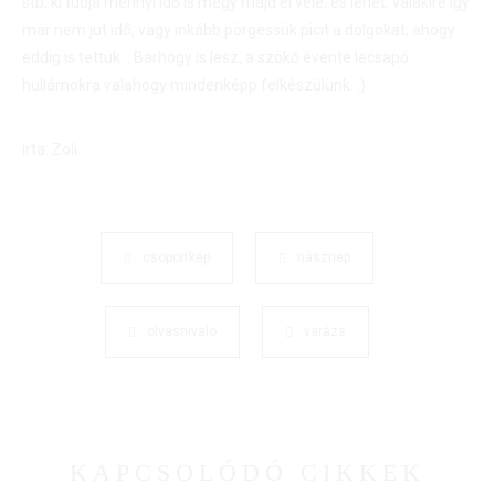
stb, ki tudja mennyi idő is megy majd el vele, és lehet, valakire így
már nem jut idő, vagy inkább pörgessük picit a dolgokat, ahogy
eddig is tettük… Bárhogy is lesz, a szökő évente lecsapó
hullámokra valahogy mindenképp felkészülünk. :)
írta: Zoli
csoportkép
násznép
olvasnivaló
varázs
KAPCSOLÓDÓ CIKKEK