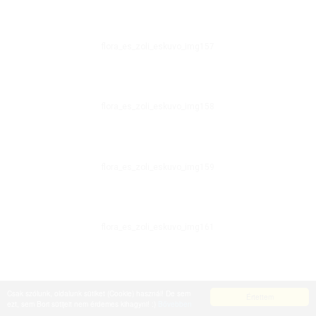
flora_es_zoli_eskuvo_img157
flora_es_zoli_eskuvo_img158
flora_es_zoli_eskuvo_img159
flora_es_zoli_eskuvo_img161
flora_es_zoli_eskuvo_img160
Csak szólunk, oldalunk sütiket (Cookie) használ! De sem
Értettem
ezt, sem Bori sütijeit nem érdemes kihagyni! :)
Bővebben