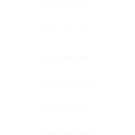
flora_es_zoli_eskuvo_img083
flora_es_zoli_eskuvo_img085
flora_es_zoli_eskuvo_img086
flora_es_zoli_eskuvo_img088
flora_es_zoli_eskuvo_img087
flora_es_zoli_eskuvo_img084