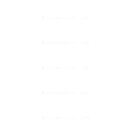
flora_es_zoli_eskuvo_img053
flora_es_zoli_eskuvo_img052
flora_es_zoli_eskuvo_img056
flora_es_zoli_eskuvo_img057
flora_es_zoli_eskuvo_img054