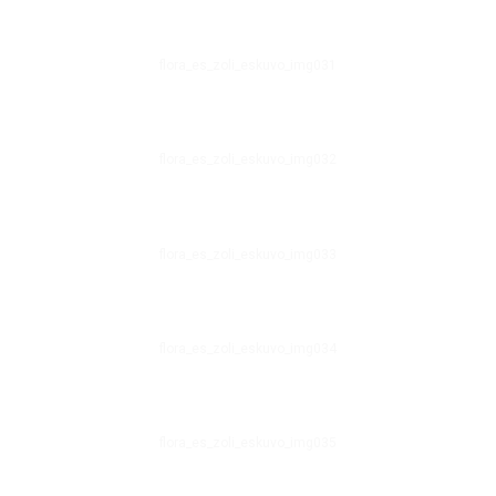
flora_es_zoli_eskuvo_img031
flora_es_zoli_eskuvo_img032
flora_es_zoli_eskuvo_img033
flora_es_zoli_eskuvo_img034
flora_es_zoli_eskuvo_img035