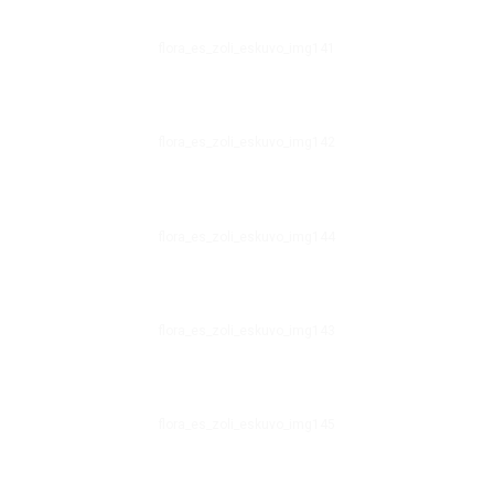
flora_es_zoli_eskuvo_img141
flora_es_zoli_eskuvo_img142
flora_es_zoli_eskuvo_img144
flora_es_zoli_eskuvo_img143
flora_es_zoli_eskuvo_img145