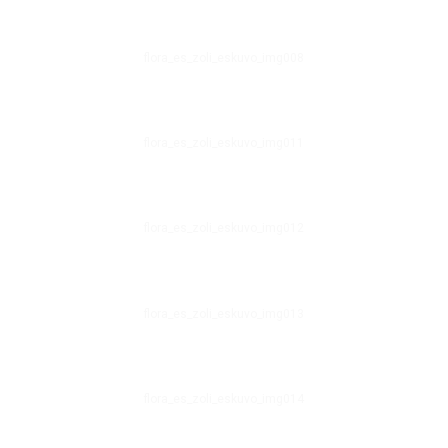
flora_es_zoli_eskuvo_img008
flora_es_zoli_eskuvo_img011
flora_es_zoli_eskuvo_img012
flora_es_zoli_eskuvo_img013
flora_es_zoli_eskuvo_img014