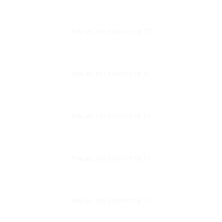
flora_es_zoli_eskuvo_img117
flora_es_zoli_eskuvo_img116
flora_es_zoli_eskuvo_img115
flora_es_zoli_eskuvo_img118
flora_es_zoli_eskuvo_img119