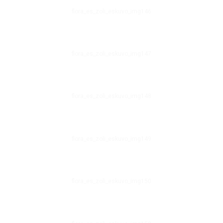
flora_es_zoli_eskuvo_img146
flora_es_zoli_eskuvo_img147
flora_es_zoli_eskuvo_img148
flora_es_zoli_eskuvo_img149
flora_es_zoli_eskuvo_img150