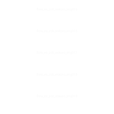
flora_es_zoli_eskuvo_img016
flora_es_zoli_eskuvo_img015
flora_es_zoli_eskuvo_img017
flora_es_zoli_eskuvo_img018
flora_es_zoli_eskuvo_img019