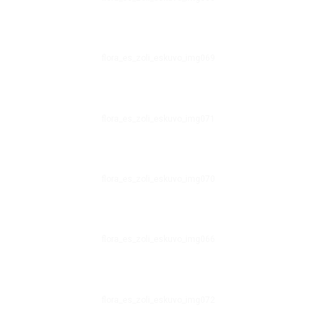
flora_es_zoli_eskuvo_img069
flora_es_zoli_eskuvo_img071
flora_es_zoli_eskuvo_img070
flora_es_zoli_eskuvo_img066
flora_es_zoli_eskuvo_img072