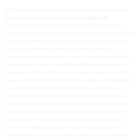
3. Maradt valamilyen szerveznivaló, elintéznivaló az utolsó
hétre, napokra (netán még az esküvő napjára is)?
Az esküvői autónk egy Trabant volt, ami saját (Zsuzsié) és a
lagzi előtt kapott egy kis restaurálást és egy teli fényezést, amin
a karosszériás hónapokig ült, és nem kis nógatások árán lett
kész a lagzi előtti hétre. Ez okozott egy kis izgalmat (-a
fényezőnek is, amikor közöltem, hogy ő fizeti az autóbérlést ha
nem lesz kész a trabi:D ) de ettől függetlenül úgy terveztük a
dolgokat, hogy utolsó héten mi már nem szervezünk semmit.
Sajnos ez a fentebb említett vendég – szállás problémák miatt
nem teljesen sikerült, de igyekeztünk nem bosszantani
magunkat ezen. A nagy napon is voltak ezzel gondok (pl egy
vendég a templomi és a polgári szertartás között jelezte, hogy
ott aludna), de mi minden aznap felmerülő problémára azt a
választ adtuk: “Vőfély, tanúk, örömszülők, fotósok tudnak
mindent őhozzájuk kell fordulni problémával, mi sajnos nem
tudunk segíteni.” Ez elég “bunkón” hangzik, de ez a mi napunk