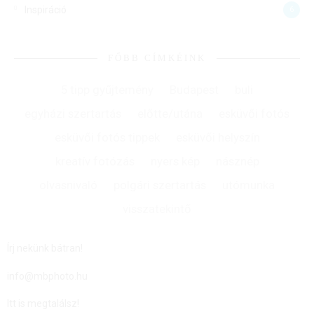
Inspiráció
6
FŐBB CÍMKÉINK
5 tipp gyűjtemény
Budapest
buli
egyházi szertartás
előtte/utána
esküvői fotós
esküvői fotós tippek
esküvői helyszín
kreatív fotózás
nyers kép
násznép
olvasnivaló
polgári szertartás
utómunka
visszatekintő
Írj nekünk bátran!
info@mbphoto.hu
Itt is megtalálsz!