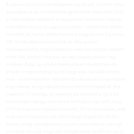
A szervezési idő hozzávetőlegesen egy év volt. Lehetett volna
gyorsabban is, de mi mindennek igyekeztünk utána járni. Előző
év februárjában kezdtünk el tapogatózni, elsősorban helyszín
iránt, akkor még az év augusztus végén – szeptember elejére
terveztük, de hamar rá kellett jönnünk, hogy ez nem fog menni.
180 fős lakodalomra készültünk, és elég gyorsan
megtapasztaltuk, hogy Budapesten nem sok helyszín található
ennyi főre, amelyik meg igen, az vagy nagyon szűkös, vagy
irreálisan drága. Így a helyszínekre jobban rá kellett feküdni,
aminek a végeredménye az lett, hogy a kör leszűkült néhány
Pest – közeli helyszínre. Rá kellett ébrednünk arra, hogy mások
is így vannak, és egy esküvői szezon három hónapból áll, ami
maximum 11 hétvége, és rengeteg pár házasodna, így a tuti
helyszíneket már egy évre előre le kell foglalni. Így esett, hogy
2015 év májusára foglaltunk helyszínt, 2014 márciusában, amik
or az adott helyszínen már több hétvége foglalt volt 2015re.
Persze utólag visszagondolva ez nem volt probléma, mert így
volt időnk nemcsak a legtutibb szolgáltatókat (mbPhoto-val az