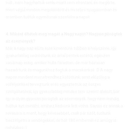
volt , nem hagyhattuk senki miatt sem elrontani, és megérte,
mert végül minden megoldódott és mi teljes nyugalomban és
örömben tudtuk egymásnak szentelni a napot.
4. Miként éltétek meg magát a Nagy napot? Nagyon pörögtek
az események?
Már a nagy nap előtti este kimentünk többen a helyszínre, így
gyakorlatilag sodródtunk az árral péntek estétől, egészen
vasárnap estig, amikor hulla fáradtan, de már házasan
hazaértünk és magunkhoz fogtuk a macskánkat. :D A nagy
napon mindent menetrendhez kötöttünk, amit előzőleg a
vőfélyünkkel terveztünk el és egyeztettük az összes
szolgáltatóval, így gyakorlatilag minden terv szerint alakult, bár
így is olyan gyorsan pörögtek az események, hogy nem mindig
tudtuk azt csinálni, amihez kedvünk lett volna. Sajnos ez annak a
rovására is ment, hogy kevesebbet, csak pár szót, tudtunk
beszélgetni a vendégekkel, de hát 180 embernél ez amúgy is
nehézkes.:)