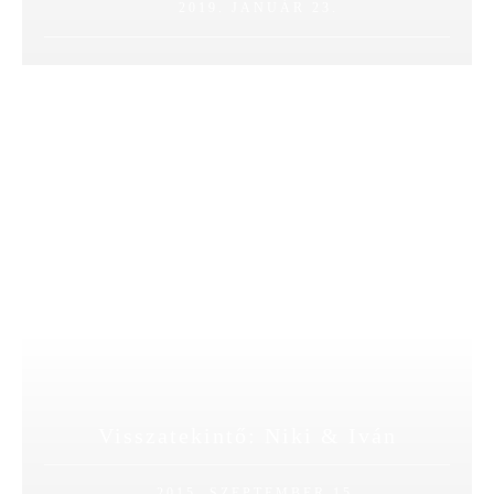
2019. JANUÁR 23.
Visszatekintő: Niki & Iván
2015. SZEPTEMBER 15.