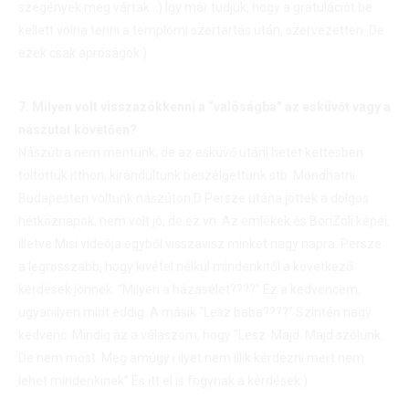
szegények meg vártak…) Így már tudjuk, hogy a gratulációt be
kellett volna tenni a templomi szertartás után, szervezetten. De
ezek csak apróságok:)
7. Milyen volt visszazökkenni a “valóságba” az esküvőt vagy a
nászutat követően?
Nászútra nem mentünk, de az esküvő utáni hetet kettesben
töltöttük itthon, kirándultunk beszélgettünk stb. Mondhatni
Budapesten voltunk nászúton:D Persze utána jöttek a dolgos
hétköznapok, nem volt jó, de ez vn. Az emlékek és BoriZoli képei,
illetve Misi videója egyből visszavisz minket nagy napra. Persze
a legrosszabb, hogy kivétel nélkül mindenkitől a következő
kérdések jönnek: “Milyen a házasélet????” Ez a kedvencem,
ugyanilyen mint eddig. A másik “Lesz baba????” Szintén nagy
kedvenc. Mindig az a válaszom, hogy “Lesz. Majd. Majd szólunk.
De nem most. Meg amúgy i ilyet nem illik kérdezni mert nem
lehet mindenkinek” És itt el is fogynak a kérdések:)