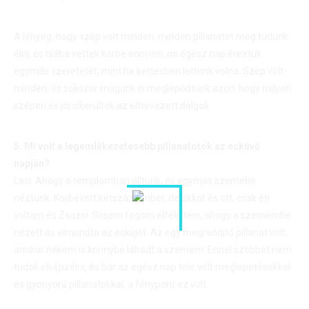
A lényeg, hogy szép volt minden, minden pillanatot meg tudunk
élni, és hiába vettek körbe ennyien, mi egész nap éreztük
egymás szeretetét, mint ha kettesben lettünk volna. Szép volt
minden, és sokszor magunk is meglepődtünk azon, hogy milyen
szépen és jól sikerültek az eltervezett dolgok.
5. Mi volt a legemlékezetesebb pillanatotok az esküvő
napján?
Laci: Ahogy a templomban álltunk, és egymás szemébe
néztünk. Körbevett kétszáz ember, de akkor és ott, csak én
voltam és Zsuzsi. Sosem fogom elfelejteni, ahogy a szemembe
nézett és elmondta az esküjét. Az egy megrendítő pillanat volt,
amikor nekem is könnybe lábadt a szemem. Ennél szebbet nem
tudok elképzelni, és bár az egész nap tele volt meglepetésekkel
és gyönyörű pillanatokkal, a fénypont ez volt.