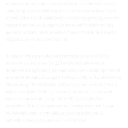
mennek, már már volt olyan rokon/barát aki abba is beleszólt
volna, hogy milyen színű legyen a díszítés, mert neki az a szín
tetszik. Főleg a szűk családon belül nehéz megértetni, hogy mit
szeretne az ember, és sajnos ez okoz konfliktusokat mind a
generációs szakadékok, a vidéki/városi szokások, és a családi
hagyományok eltérő mivolta miatt.
A dolgok nehézségét alapból az indította, hogy a 180 főre
tervezett esküvőre végül is 225 embert hívtunk meg,(a
templomira még többet), de végül sokan lemondták, így maradt
az eredeti létszám, és a lagzik 183-man voltunk. A problémát az
okozta, hogy 183 főből közel 150 a helyszínen szeretett volna
aludni, a szálloda férőhelye viszont korlátozott, és nem volt
egyszerű ennyi embert egy 143 férőhelyes szállodába
betuszkolni. Emellett egyes vendégeknek persze mindig van
problémájuk, sajnos nem elég az, hogy szállást tudunk
biztosítani, még extra igények is előfordultak.