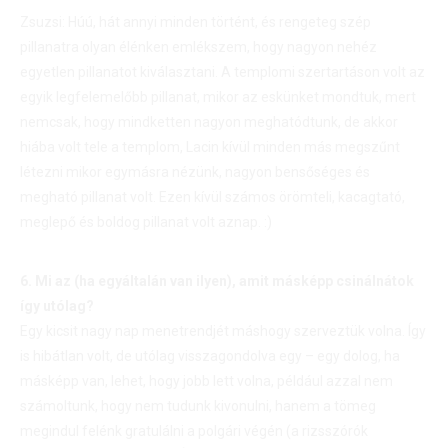
Zsuzsi: Húú, hát annyi minden történt, és rengeteg szép
pillanatra olyan élénken emlékszem, hogy nagyon nehéz
egyetlen pillanatot kiválasztani. A templomi szertartáson volt az
egyik legfelemelőbb pillanat, mikor az eskünket mondtuk, mert
nemcsak, hogy mindketten nagyon meghatódtunk, de akkor
hiába volt tele a templom, Lacin kívül minden más megszűnt
létezni mikor egymásra nézünk, nagyon bensőséges és
megható pillanat volt. Ezen kívül számos örömteli, kacagtató,
meglepő és boldog pillanat volt aznap. :)
6. Mi az (ha egyáltalán van ilyen), amit másképp csinálnátok
így utólag?
Egy kicsit nagy nap menetrendjét máshogy szerveztük volna. Így
is hibátlan volt, de utólag visszagondolva egy – egy dolog, ha
másképp van, lehet, hogy jobb lett volna, például azzal nem
számoltunk, hogy nem tudunk kivonulni, hanem a tömeg
megindul felénk gratulálni a polgári végén (a rizsszórók