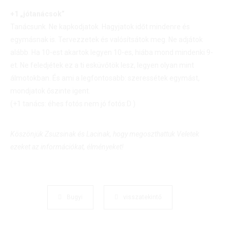
+1 „jótanácsok”
Tanácsunk. Ne kapkodjatok. Hagyjatok időt mindenre és
egymásnak is. Tervezzetek és valósítsátok meg. Ne adjátok
alább. Ha 10-est akartok legyen 10-es, hiába mond mindenki 9-
et. Ne feledjétek ez a ti esküvőtök lesz, legyen olyan mint
álmotokban. És ami a legfontosabb: szeressétek egymást,
mondjatok őszinte igent.
(+1 tanács: éhes fotós nem jó fotós:D )
Köszönjük Zsuzsinak és Lacinak, hogy megoszthattuk Veletek
ezeket az információkat, élményeket!
Bugyi
visszatekintő