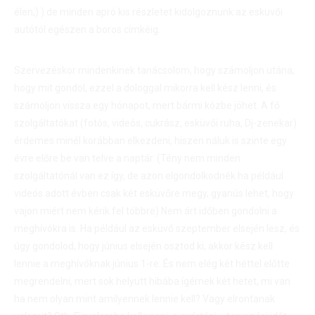
élen;) ) de minden apró kis részletet kidolgoznunk az esküvői
autótól egészen a boros címkéig.
Szervezéskor mindenkinek tanácsolom, hogy számoljon utána,
hogy mit gondol, ezzel a dologgal mikorra kell kész lenni, és
számoljon vissza egy hónapot, mert bármi közbe jöhet. A fő
szolgáltatókat (fotós, videós, cukrász, esküvői ruha, Dj-zenekar)
érdemes minél korábban elkezdeni, hiszen náluk is szinte egy
évre előre be van telve a naptár. (Tény nem minden
szolgáltatónál van ez így, de azon elgondolkodnék ha például
videós adott évben csak két esküvőre megy, gyanús lehet, hogy
vajon miért nem kérik fel többre) Nem árt időben gondolni a
meghívókra is. Ha például az esküvő szeptember elsején lesz, és
úgy gondolod, hogy június elsején osztod ki, akkor kész kell
lennie a meghívóknak június 1-re. És nem elég két héttel előtte
megrendelni, mert sok helyütt hibába ígérnek két hetet, mi van
ha nem olyan mint amilyennek lennie kell? Vagy elrontanak