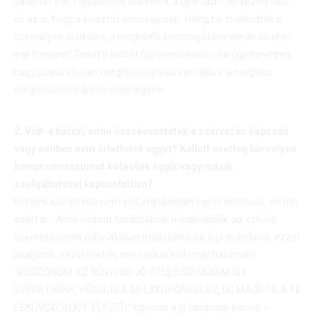
valamit? Stb. Figyelembe kell venni, a gyártási – tervezési időt,
és az is, hogy a kiosztás sem egy nap, főleg, ha törekedtek a
személyes átadásra, a meghívók kiosztogatása simán elvehet
egy hónapot! Tehát a példát figyelembe véve, ha úgy tervezed,
hogy június elsején meghívókiszórás van, akkor a meghívó
megrendelése április vége legyen.
2. Volt-e bármi, amin összevesztetek a szervezés kapcsán
vagy amiben nem értettetek egyet? Kellett esetleg bármilyen
kompromisszumot kötnötök egyik vagy másik
szolgáltatóval kapcsolatban?
Kettőnk között vita nem volt, mindenben egyet értettünk, de hát
ezért is… Amit viszont tanácsolunk mindenkinek, az esküvő
szervezésének pillanatában magoljatok be egy mondatot, ezzel
aludjatok, ezzel éljetek, mert sokat kell majd használni:
“KÖSZÖNÖM, EZ TÉNYLEG JÓ ÖTLET, DE MI NEM ÍGY
SZERETNÉNK, VÉGÜL IS A MI ESKÜVŐNK LESZ, DE MAJD TE A TE
ESKÜVŐDÖN ÍGY TESZED.” Ugyanis a jó tanácsok jönnek –