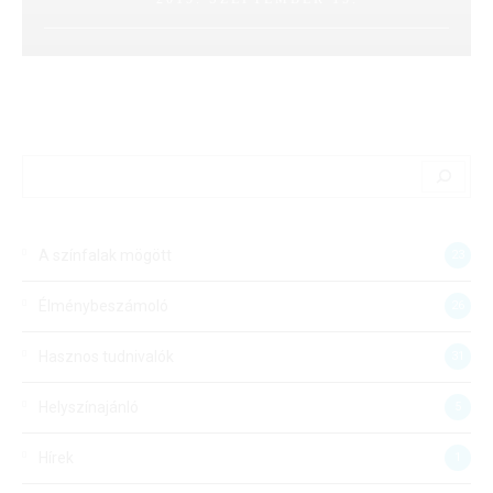
A színfalak mögött
23
Élménybeszámoló
26
Hasznos tudnivalók
31
Helyszínajánló
5
Hírek
1